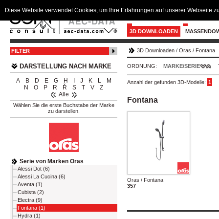
Diese Website verwendet Cookies, um Ihre Erfahrungen auf unserer Webseite zu
3D DOWNLOADEN
MASSENDO
3D Downloaden
/
Oras
/
Fontana
FILTER
DARSTELLUNG NACH MARKE
ORDNUNG:
MARKE/SERIE
A
B
D
E
G
H
I
J
K
L
M
Anzahl der gefunden 3D-Modelle:
1
N
O
P
R
Ř
S
T
V
Z
Alle
Fontana
Wählen Sie die erste Buchstabe der Marke
zu darstellen.
Serie von Marken Oras
Alessi Dot (6)
Alessi La Cucina (6)
Oras / Fontana
Aventa (1)
357
Cubista (2)
Electra (9)
Fontana (1)
Hydra (1)