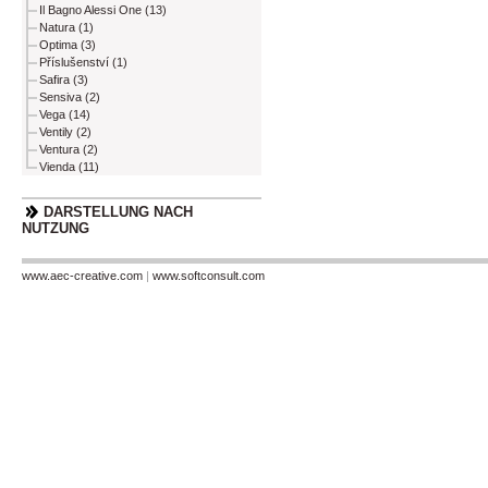
Il Bagno Alessi One (13)
Natura (1)
Optima (3)
Příslušenství (1)
Safira (3)
Sensiva (2)
Vega (14)
Ventily (2)
Ventura (2)
Vienda (11)
DARSTELLUNG NACH
NUTZUNG
www.aec-creative.com
|
www.softconsult.com