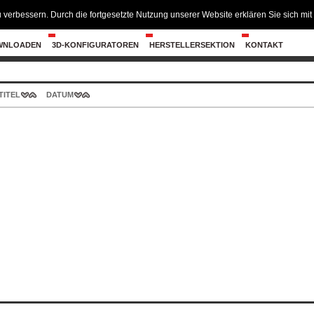
 verbessern. Durch die fortgesetzte Nutzung unserer Website erklären Sie sich m
WNLOADEN
3D-KONFIGURATOREN
HERSTELLERSEKTION
KONTAKT
TITEL
DATUM