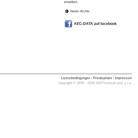
erweitert.
News-Archiv
AEC-DATA auf facebook
Lizenzbedingungen
|
Privatsphäre
|
Impressum
copyright © 1999 – 2026 SOFTconsult spol. s r.o.