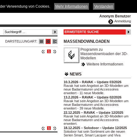
ČESKY
ENGLISH
DEUTSCH
POLSKA
it der Verwendung von Cookies.
Mehr Informationen
Verstanden
Anonym Benutzer
Anmeldung
ERWEITERTE SUCHE
MASSENDOWNLOADEN
DARSTELLUNGART:
Programm zu
1
Massendownloaden der 3D-
Modellen
Weitere Informationen
NEWS
10.3.2026 – RAVAK – Update 03/2026
Ravak hat sein Angebot an 3D-Modellen um
neue Badarmaturen und Accessoires
erweitert - 11 neue Modelle.
13.2.2026 – RAVAK – Update 02/2026
Ravak hat sein Angebot an 3D-Modellen um
neue Badarmaturen und Accessoires
erweitert - 39 neue Modelle.
22.12.2025 – RAVAK – Update 12/2025
Ravak hat sein Angebot an 3D-Modellen um
neue Badarmaturen und Accessoires
erweitert.
18.12.2025 – Solodoor – Update 12/2025
1
Solodoor hat sein Sortiment um die neuen
Serien Smart, Smart Lacquer und Viva