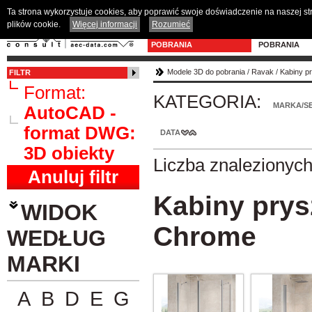
Ta strona wykorzystuje cookies, aby poprawić swoje doświadczenie na naszej s
plików cookie.
Więcej informacji
Rozumieć
MODELE 3D DO
PROGRAM D
POBRANIA
POBRANIA
Modele 3D do pobrania
/
Ravak
/
Kabiny p
FILTR
Format:
KATEGORIA:
MARKA/SE
AutoCAD -
format DWG:
DATA
3D obiekty
Liczba znalezionyc
Anuluj filtr
Kabiny prys
WIDOK
Chrome
WEDŁUG
MARKI
A
B
D
E
G