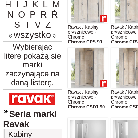
H
I
J
K
L
M
N
O
P
R
Ř
S
T
V
Z
Ravak / Kabiny
Ravak / Kabi
prysznicowe -
prysznicowe 
wszystko
Chrome
Chrome
Chrome CPS 90
Chrome CRV
Wybierając
literę pokażą się
marki
zaczynające na
daną listerę.
Ravak / Kabiny
Ravak / Kabi
prysznicowe -
prysznicowe 
Chrome
Chrome
Chrome CSD1 90
Chrome CSD
Seria marki
Ravak
Kabiny