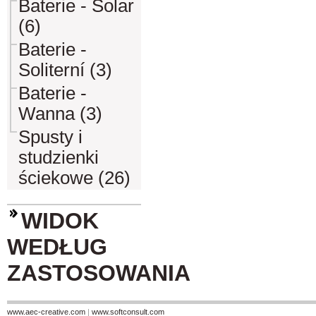
Baterie - Solar
(6)
Baterie -
Soliterní (3)
Baterie -
Wanna (3)
Spusty i
studzienki
ściekowe (26)
WIDOK
WEDŁUG
ZASTOSOWANIA
www.aec-creative.com
|
www.softconsult.com