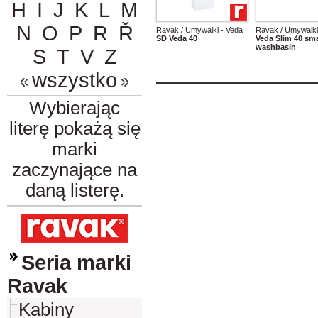
H
I
J
K
L
M
N
O
P
R
Ř
Ravak / Umywalki - Veda
Ravak / Umywalki
SD Veda 40
Veda Slim 40 sma
washbasin
S
T
V
Z
wszystko
Wybierając
literę pokażą się
marki
zaczynające na
daną listerę.
Seria marki
Ravak
Kabiny