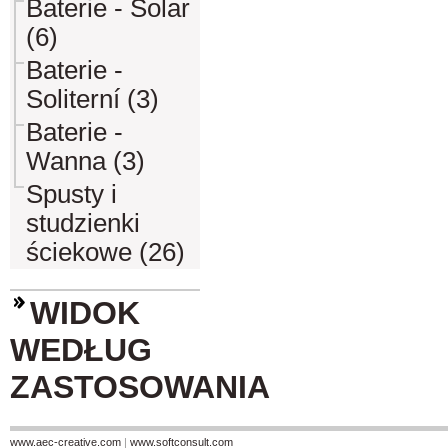
Baterie - Solar
(6)
Baterie -
Soliterní (3)
Baterie -
Wanna (3)
Spusty i
studzienki
ściekowe (26)
WIDOK
WEDŁUG
ZASTOSOWANIA
www.aec-creative.com
|
www.softconsult.com