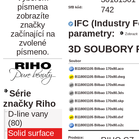
písmena
SfB kód:
742
zobrazíte
IFC (Industry 
značky
parametry:
začínající na
Zobrazit
zvolené
3D SOUBORY 
písmeno.
Soubor
B118001105 Bilbao 170x80.aco
B118001105 Bilbao 170x80.dwg
B118001105 Bilbao 170x80.max
Série
B118001105 Bilbao 170x80.3ds
značky Riho
B118001105 Bilbao 170x80.skp
B118001105 Bilbao 170x80.obj
D-line vany
B118001105 Bilbao 170x80.dxf
(80)
B118001105 Bilbao 170x80.o2c
Solid surface
Prodejce: