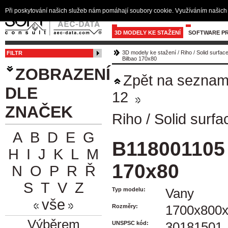
Při poskytování našich služeb nám pomáhají soubory cookie. Využíváním našich 
3D MODELY KE STAŽENÍ
SOFTWARE PR
3D modely ke stažení
/
Riho
/
Solid surfac
FILTR
Bilbao 170x80
ZOBRAZENÍ
Zpět na sezna
DLE
12
ZNAČEK
Riho
/
Solid surfa
A
B
D
E
G
B118001105
H
I
J
K
L
M
170x80
N
O
P
R
Ř
S
T
V
Z
Typ modelu:
Vany
vše
Rozměry:
1700x800
Výběrem
UNSPSC kód:
30181501