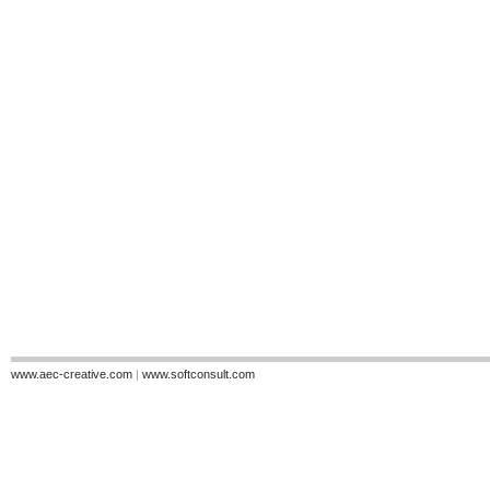
www.aec-creative.com
|
www.softconsult.com