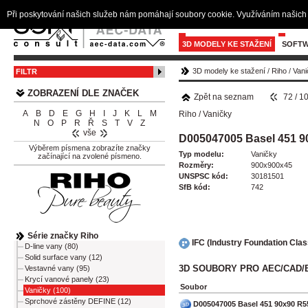
Při poskytování našich služeb nám pomáhají soubory cookie. Využíváním našich 
3D MODELY KE STAŽENÍ
SOFTW
3D modely ke stažení
/
Riho
/
Vani
FILTR
ZOBRAZENÍ DLE ZNAČEK
Zpět na seznam
72 / 1
A
B
D
E
G
H
I
J
K
L
M
Riho
/
Vaničky
N
O
P
R
Ř
S
T
V
Z
vše
D005047005 Basel 451 9
Výběrem písmena zobrazíte značky
Typ modelu:
Vaničky
začínající na zvolené písmeno.
Rozměry:
900x900x45
UNSPSC kód:
30181501
SfB kód:
742
Série značky Riho
IFC (Industry Foundation Cla
D-line vany (80)
Solid surface vany (12)
3D SOUBORY PRO AEC/CAD/
Vestavné vany (95)
Krycí vanové panely (23)
Soubor
Vaničky (100)
Sprchové zástěny DEFINE (12)
D005047005 Basel 451 90x90 R5