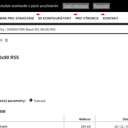
služeb souhlasíte s jejich používáním.
Další informace
Rozumím
ARE PRO STAHOVÁNÍ
3D KONFIGURÁTORY
PRO VÝROBCE
KONTAKT
čky
/
D005047005 Basel 451 90x90 R55
00
0x90 R55
sses) parametry:
Zobrazit
BIM
Velikost
Da
5.aco
284 kB
18 / 11 / 