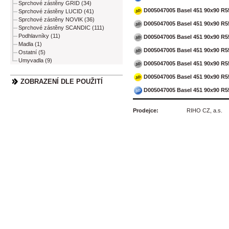
Sprchové zástěny GRID (34)
D005047005 Basel 451 90x90 R
Sprchové zástěny LUCID (41)
Sprchové zástěny NOVIK (36)
D005047005 Basel 451 90x90 R
Sprchové zástěny SCANDIC (111)
Podhlavníky (11)
D005047005 Basel 451 90x90 R5
Madla (1)
D005047005 Basel 451 90x90 R5
Ostatní (5)
Umyvadla (9)
D005047005 Basel 451 90x90 R5
D005047005 Basel 451 90x90 R5
ZOBRAZENÍ DLE POUŽITÍ
D005047005 Basel 451 90x90 R5
Prodejce:
RIHO CZ, a.s.