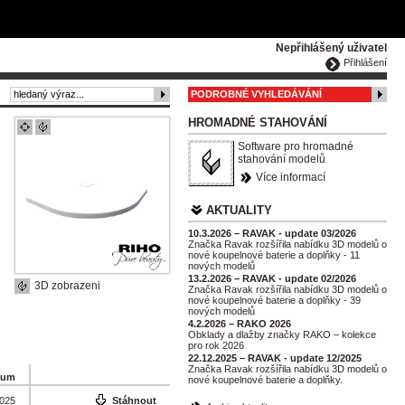
ČESKY
ENGLISH
DEUTSCH
POLSKA
Nepřihlášený uživatel
Přihlášení
PODROBNÉ VYHLEDÁVÁNÍ
HROMADNÉ STAHOVÁNÍ
Software pro hromadné
stahování modelů
Více informací
AKTUALITY
10.3.2026 – RAVAK - update 03/2026
Značka Ravak rozšířila nabídku 3D modelů o
nové koupelnové baterie a doplňky - 11
nových modelů
13.2.2026 – RAVAK - update 02/2026
3D zobrazeni
Značka Ravak rozšířila nabídku 3D modelů o
nové koupelnové baterie a doplňky - 39
nových modelů
4.2.2026 – RAKO 2026
Obklady a dlažby značky RAKO – kolekce
pro rok 2026
22.12.2025 – RAVAK - update 12/2025
Značka Ravak rozšířila nabídku 3D modelů o
tum
nové koupelnové baterie a doplňky.
2025
Stáhnout