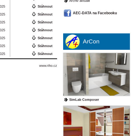
Archiv aktualit
2025
Stáhnout
AEC-DATA na Facebooku
2025
Stáhnout
2025
Stáhnout
2025
Stáhnout
2025
Stáhnout
ArCon
2025
Stáhnout
2025
Stáhnout
www.riho.cz
SimLab Composer