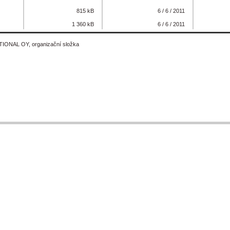
815 kB
6 / 6 / 2011
1 360 kB
6 / 6 / 2011
ONAL OY, organizační složka