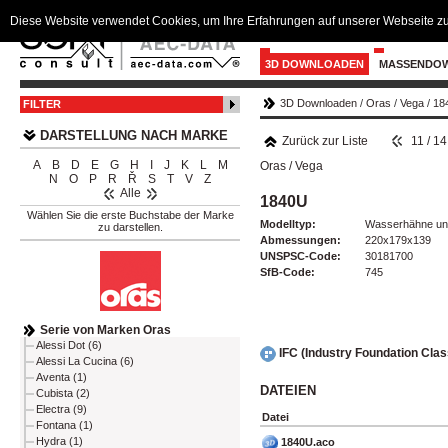
Diese Website verwendet Cookies, um Ihre Erfahrungen auf unserer Webseite zu
3D DOWNLOADEN
MASSENDO
3D Downloaden
/
Oras
/
Vega
/
18
FILTER
DARSTELLUNG NACH MARKE
Zurück zur Liste
11 / 1
A
B
D
E
G
H
I
J
K
L
M
Oras
/
Vega
N
O
P
R
Ř
S
T
V
Z
Alle
1840U
Wählen Sie die erste Buchstabe der Marke
Modelltyp:
Wasserhähne un
zu darstellen.
Abmessungen:
220x179x139
UNSPSC-Code:
30181700
SfB-Code:
745
Serie von Marken Oras
Alessi Dot (6)
IFC (Industry Foundation Cla
Alessi La Cucina (6)
Aventa (1)
DATEIEN
Cubista (2)
Electra (9)
Datei
Fontana (1)
Hydra (1)
1840U.aco