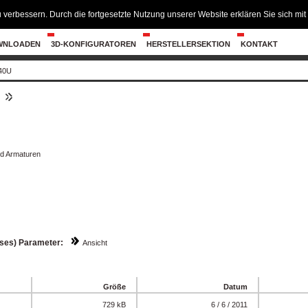
 verbessern. Durch die fortgesetzte Nutzung unserer Website erklären Sie sich m
WNLOADEN
3D-KONFIGURATOREN
HERSTELLERSEKTION
KONTAKT
40U
4
d Armaturen
sses) Parameter:
Ansicht
Größe
Datum
729 kB
6 / 6 / 2011