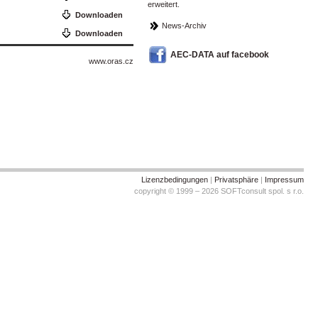
erweitert.
Downloaden
News-Archiv
Downloaden
AEC-DATA auf facebook
www.oras.cz
Lizenzbedingungen
|
Privatsphäre
|
Impressum
copyright © 1999 – 2026 SOFTconsult spol. s r.o.