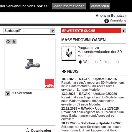
ČESKY
ENGLISH
DEUTSCH
POLSKA
it der Verwendung von Cookies.
Mehr Informationen
Verstanden
Anonym Benutzer
Anmeldung
ERWEITERTE SUCHE
MASSENDOWNLOADEN
Programm zu
Massendownloaden der 3D-
Modellen
Weitere Informationen
NEWS
10.3.2026 – RAVAK – Update 03/2026
Ravak hat sein Angebot an 3D-Modellen um
neue Badarmaturen und Accessoires
erweitert - 11 neue Modelle.
3D-Vorschau
13.2.2026 – RAVAK – Update 02/2026
Ravak hat sein Angebot an 3D-Modellen um
neue Badarmaturen und Accessoires
erweitert - 39 neue Modelle.
22.12.2025 – RAVAK – Update 12/2025
Ravak hat sein Angebot an 3D-Modellen um
neue Badarmaturen und Accessoires
erweitert.
18.12.2025 – Solodoor – Update 12/2025
Solodoor hat sein Sortiment um die neuen
Serien Smart, Smart Lacquer und Viva
Downloaden