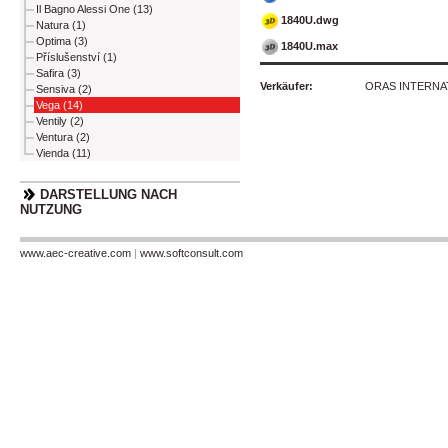
Il Bagno Alessi One (13)
1840U.dwg
Natura (1)
Optima (3)
1840U.max
Příslušenství (1)
Safira (3)
Verkäufer:
ORAS INTERNATI
Sensiva (2)
Vega (14)
Ventily (2)
Ventura (2)
Vienda (11)
DARSTELLUNG NACH
NUTZUNG
www.aec-creative.com
|
www.softconsult.com