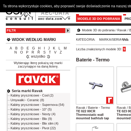
Ta strona wykorzystuje cookies, aby poprawić swoje doświadczenie na naszej s
MODELE 3D DO POBRANIA
PR
Modele 3D do pobrania
/
Ravak
/
B
FILTR
WIDOK WEDŁUG MARKI
KATEGORIA:
MARKA/SERIA
A
B
D
E
G
H
I
J
K
L
M
Liczba znalezionych modele 3D:
9
N
O
P
R
Ř
S
T
V
Z
wszystko
Baterie - Termo
Wybierając literę pokażą się marki
zaczynające na daną listerę.
Seria marki Ravak
Kabiny prysznicowe - Cool (2)
Umywalki - Ceramic (8)
Kabiny prysznicowe - Supernova (54)
Ravak / Baterie - Termo
Ravak / B
Kabiny prysznicowe - 10° (5)
TE 022 00CR
TE 023 0
Kabiny prysznicowe - Nexty (4)
Thermostatic wall
Thermost
mounted bathtub tap
mounted 
Kabiny prysznicowe - Blix (9)
Kabiny prysznicowe - Blix slim (4)
Kabiny prysznicowe - Pivot (22)