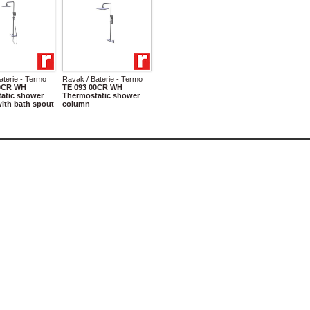
aterie - Termo
Ravak / Baterie - Termo
00CR WH
TE 093 00CR WH
atic shower
Thermostatic shower
ith bath spout
column