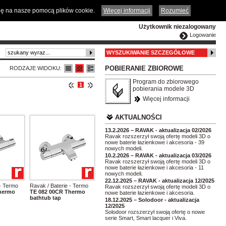
ČESKY
ENGLISH
DEUTSCH
POLSKA
odę na nasze pomocą plików cookie.
Więcej informacji
Rozumieć
Użytkownik niezalogowany
Logowanie
WYSZUKIWANIE SZCZEGÓŁOWE
POBIERANIE ZBIOROWE
RODZAJE WIDOKU:
Program do zbiorowego
1
pobierania modele 3D
Więcej informacji
AKTUALNOŚCI
13.2.2026 – RAVAK - aktualizacja 02/2026
Ravak rozszerzył swoją ofertę modeli 3D o
nowe baterie łazienkowe i akcesoria - 39
nowych modeli.
10.2.2026 – RAVAK - aktualizacja 03/2026
Ravak rozszerzył swoją ofertę modeli 3D o
nowe baterie łazienkowe i akcesoria - 11
nowych modeli.
22.12.2025 – RAVAK - aktualizacja 12/2025
 - Termo
Ravak / Baterie - Termo
Ravak rozszerzył swoją ofertę modeli 3D o
hermo
TE 082 00CR Thermo
nowe baterie łazienkowe i akcesoria.
bathtub tap
18.12.2025 – Solodoor - aktualizacja
12/2025
Solodoor rozszerzył swoją ofertę o nowe
serie Smart, Smart lacquer i Viva.