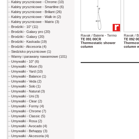
Kabiny prysznicowe - Chrome (10)
Kabiny prysznicowe - Smartline (6)
Kabiny prysznicowe - Briliant (26)
Kabiny prysznicowe - Walk-in (2)
Kabiny prysznicowe - Matrix (3)
Brodziki - 10° (11)
Brodziki - Galaxy pro (20)
Ravak / Baterie - Termo
Ravak / B
Brodziki - Galaxy (20)
TE 091 00CR
TE 092 
Brodziki - Kaskada (19)
Thermostatic shower
Thermost
column
column w
Brodziki - Akcesoria (4)
Siedzisko prysznicowe (1)
Wanny i parawany nawannowe (101)
Umywalki - 10° (6)
Umywalki - Moon (5)
Umywalki - Yard (10)
Umywalki - Balance (1)
Umywalki - Veda (2)
Umywalki - Solo (1)
Umywalki - Natural (3)
Umywalki - Uni (3)
Umywalki - Clear (2)
Umywalki - Formy (4)
Umywalki - Chrome (7)
Umywalki - Classic (5)
Umywalki - Rosa (2)
Umywalki - Avocado (4)
Umywalki - Behappy (3)
Umywalki - Akcesoria (4)