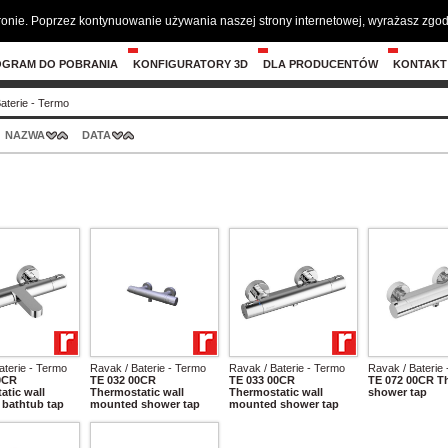
tronie. Poprzez kontynuowanie używania naszej strony internetowej, wyrażasz zg
OGRAM DO POBRANIA
KONFIGURATORY 3D
DLA PRODUCENTÓW
KONTAKT
aterie - Termo
NAZWA
DATA
aterie - Termo
Ravak / Baterie - Termo
Ravak / Baterie - Termo
Ravak / Baterie
0CR
TE 032 00CR
TE 033 00CR
TE 072 00CR T
atic wall
Thermostatic wall
Thermostatic wall
shower tap
bathtub tap
mounted shower tap
mounted shower tap