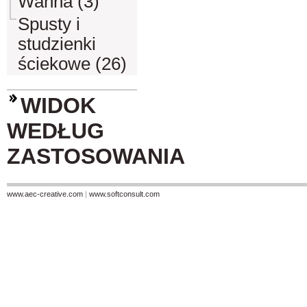
Wanna (3)
Spusty i
studzienki
ściekowe (26)
WIDOK
WEDŁUG
ZASTOSOWANIA
www.aec-creative.com
|
www.softconsult.com