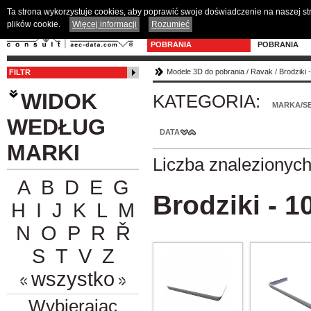
Ta strona wykorzystuje cookies, aby poprawić swoje doświadczenie na naszej s
plików cookie.
Więcej informacji
Rozumieć
MODELE 3D DO
PROGRAM D
POBRANIA
POBRANIA
Modele 3D do pobrania
/
Ravak
/
Brodziki 
FILTR
WIDOK
KATEGORIA:
MARKA/SE
WEDŁUG
DATA
MARKI
Liczba znalezionyc
A
B
D
E
G
Brodziki - 1
H
I
J
K
L
M
N
O
P
R
Ř
S
T
V
Z
wszystko
Wybierając