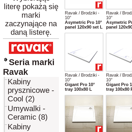
literę pokażą się
Ravak / Brodziki -
Ravak / Brodz
marki
10°
10°
zaczynające na
Asymetric Pro 10°
Asymetric P
panel 120x90 set L
panel 120x90
daną listerę.
Seria marki
Ravak
Ravak / Brodziki -
Ravak / Brodz
Kabiny
10°
10°
Gigant Pro 10°
Gigant Pro 1
prysznicowe -
tray 100x80 L
tray 100x80 
Cool (2)
Umywalki -
Ceramic (8)
Kabiny