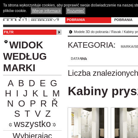
Ta strona wykorzystuje cookies, aby poprawić swoje doświadczenie na naszej s
plików cookie.
Więcej informacji
Rozumieć
MODELE 3D DO
PROGRAM D
POBRANIA
POBRANIA
Modele 3D do pobrania
/
Ravak
/
Kabiny pr
FILTR
WIDOK
KATEGORIA:
MARKA/SE
WEDŁUG
DATA
MARKI
Liczba znalezionyc
A
B
D
E
G
Kabiny prysz
H
I
J
K
L
M
N
O
P
R
Ř
S
T
V
Z
wszystko
Wybierając