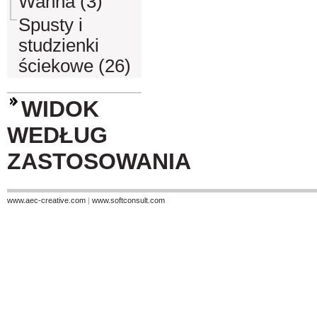
Wanna (3)
Spusty i
studzienki
ściekowe (26)
WIDOK
WEDŁUG
ZASTOSOWANIA
www.aec-creative.com
|
www.softconsult.com