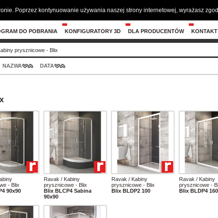
tronie. Poprzez kontynuowanie używania naszej strony internetowej, wyrażasz zg
OGRAM DO POBRANIA
KONFIGURATORY 3D
DLA PRODUCENTÓW
KONTAKT
abiny prysznicowe - Blix
NAZWA
DATA
ix
abiny
Ravak / Kabiny
Ravak / Kabiny
Ravak / Kabiny
we - Blix
prysznicowe - Blix
prysznicowe - Blix
prysznicowe - Bl
P4 90x90
Blix BLCP4 Sabina
Blix BLDP2 100
Blix BLDP4 160
90x90