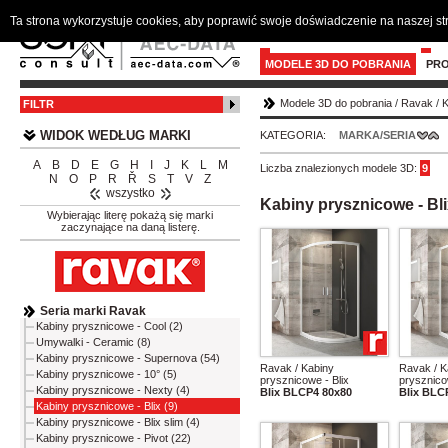
Ta strona wykorzystuje cookies, aby poprawić swoje doświadczenie na naszej s
MODELE 3D DO POBRANIA
PR
Modele 3D do pobrania
/
Ravak
/
K
FILTR
WIDOK WEDŁUG MARKI
KATEGORIA:
MARKA/SERIA
A
B
D
E
G
H
I
J
K
L
M
Liczba znalezionych modele 3D:
9
N
O
P
R
Ř
S
T
V
Z
wszystko
Kabiny prysznicowe - Bl
Wybierając literę pokażą się marki
zaczynające na daną listerę.
Seria marki Ravak
Kabiny prysznicowe - Cool (2)
Umywalki - Ceramic (8)
Kabiny prysznicowe - Supernova (54)
Ravak / Kabiny
Ravak / K
Kabiny prysznicowe - 10° (5)
prysznicowe - Blix
prysznico
Kabiny prysznicowe - Nexty (4)
Blix BLCP4 80x80
Blix BLC
Kabiny prysznicowe - Blix (9)
Kabiny prysznicowe - Blix slim (4)
Kabiny prysznicowe - Pivot (22)