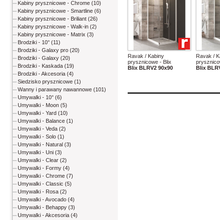
Kabiny prysznicowe - Chrome (10)
Kabiny prysznicowe - Smartline (6)
Kabiny prysznicowe - Briliant (26)
Kabiny prysznicowe - Walk-in (2)
Kabiny prysznicowe - Matrix (3)
Brodziki - 10° (11)
Brodziki - Galaxy pro (20)
Ravak / Kabiny
Ravak / K
Brodziki - Galaxy (20)
prysznicowe - Blix
prysznico
Brodziki - Kaskada (19)
Blix BLRV2 90x90
Blix BLR
Brodziki - Akcesoria (4)
Siedzisko prysznicowe (1)
Wanny i parawany nawannowe (101)
Umywalki - 10° (6)
Umywalki - Moon (5)
Umywalki - Yard (10)
Umywalki - Balance (1)
Umywalki - Veda (2)
Umywalki - Solo (1)
Umywalki - Natural (3)
Umywalki - Uni (3)
Umywalki - Clear (2)
Umywalki - Formy (4)
Umywalki - Chrome (7)
Umywalki - Classic (5)
Umywalki - Rosa (2)
Umywalki - Avocado (4)
Umywalki - Behappy (3)
Umywalki - Akcesoria (4)