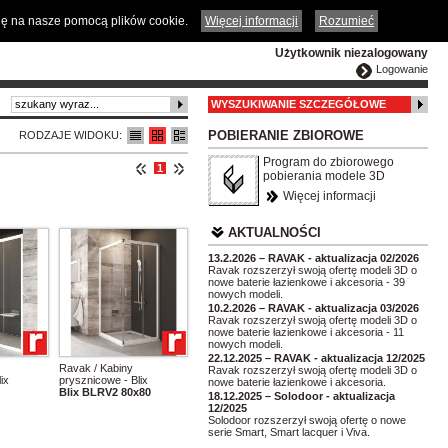
ČESKY
ENGLISH
DEUTSCH
POLSKA
odę na nasze pomocą plików cookie.
Więcej informacji
Rozumieć
Użytkownik niezalogowany
Logowanie
WYSZUKIWANIE SZCZEGÓŁOWE
POBIERANIE ZBIOROWE
RODZAJE WIDOKU:
Program do zbiorowego
1
pobierania modele 3D
Więcej informacji
AKTUALNOŚCI
13.2.2026 – RAVAK - aktualizacja 02/2026
Ravak rozszerzył swoją ofertę modeli 3D o
nowe baterie łazienkowe i akcesoria - 39
nowych modeli.
10.2.2026 – RAVAK - aktualizacja 03/2026
Ravak rozszerzył swoją ofertę modeli 3D o
nowe baterie łazienkowe i akcesoria - 11
nowych modeli.
22.12.2025 – RAVAK - aktualizacja 12/2025
Ravak / Kabiny
Ravak rozszerzył swoją ofertę modeli 3D o
ix
prysznicowe - Blix
nowe baterie łazienkowe i akcesoria.
Blix BLRV2 80x80
18.12.2025 – Solodoor - aktualizacja
12/2025
Solodoor rozszerzył swoją ofertę o nowe
serie Smart, Smart lacquer i Viva.