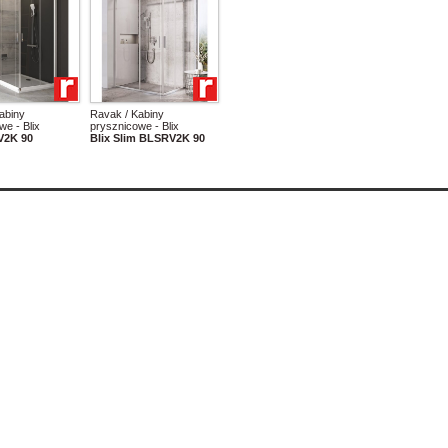
abiny
Ravak / Kabiny
we - Blix
prysznicowe - Blix
V2K 90
Blix Slim BLSRV2K 90