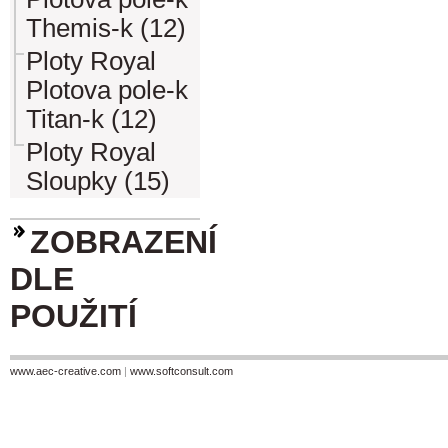
Themis-k (12)
Ploty Royal
Plotova pole-k
Titan-k (12)
Ploty Royal
Sloupky (15)
ZOBRAZENÍ
DLE
POUŽITÍ
www.aec-creative.com
|
www.softconsult.com