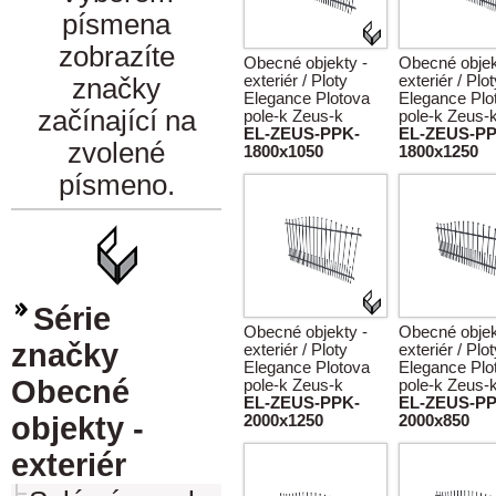
písmena
zobrazíte
Obecné objekty -
Obecné objek
exteriér / Ploty
exteriér / Plo
značky
Elegance Plotova
Elegance Plo
začínající na
pole-k Zeus-k
pole-k Zeus-
EL-ZEUS-PPK-
EL-ZEUS-PP
zvolené
1800x1050
1800x1250
písmeno.
Série
Obecné objekty -
Obecné objek
značky
exteriér / Ploty
exteriér / Plo
Elegance Plotova
Elegance Plo
Obecné
pole-k Zeus-k
pole-k Zeus-
EL-ZEUS-PPK-
EL-ZEUS-PP
objekty -
2000x1250
2000x850
exteriér