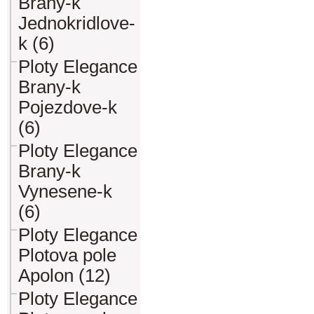
Brany-k
Jednokridlove-
k (6)
Ploty Elegance
Brany-k
Pojezdove-k
(6)
Ploty Elegance
Brany-k
Vynesene-k
(6)
Ploty Elegance
Plotova pole
Apolon (12)
Ploty Elegance