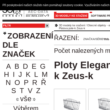
Při poskytování našich služeb nám pomáhají soubory cookie. Využíváním našich 
3D MODELY KE STAŽENÍ
SOFTWARE PR
3D modely ke stažení
/
Obecné objekty - e
FILTR
Plotova pole-k Zeus-k
ZOBRAZENÍ
ŘAZENÍ:
ZNAČKA/SÉRIE
DLE
Počet nalezených 
ZNAČEK
Ploty Elega
A
B
D
E
G
H
I
J
K
L
M
k Zeus-k
N
O
P
R
Ř
S
T
V
Z
vše
Výběrem