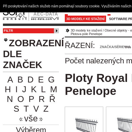
Při poskytování našich služeb nám pomáhají soubory cookie. Využíváním našich 
3D MODELY KE STAŽENÍ
SOFTWARE PR
3D modely ke stažení
/
Obecné objekty - e
FILTR
Plotova pole Penelope
ZOBRAZENÍ
ŘAZENÍ:
ZNAČKA/SÉRIE
DLE
Počet nalezených 
ZNAČEK
Ploty Royal
A
B
D
E
G
H
I
J
K
L
M
Penelope
N
O
P
R
Ř
S
T
V
Z
vše
Výběrem