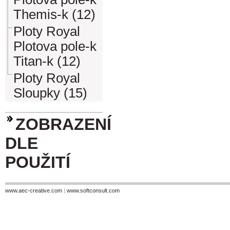
Themis-k (12)
Ploty Royal
Plotova pole-k
Titan-k (12)
Ploty Royal
Sloupky (15)
ZOBRAZENÍ
DLE
POUŽITÍ
www.aec-creative.com
|
www.softconsult.com