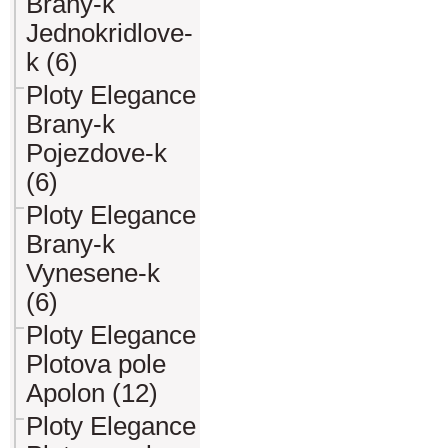
Brany-k
Jednokridlove-
k (6)
Ploty Elegance
Brany-k
Pojezdove-k
(6)
Ploty Elegance
Brany-k
Vynesene-k
(6)
Ploty Elegance
Plotova pole
Apolon (12)
Ploty Elegance