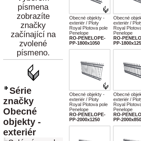
písmena
zobrazíte
Obecné objekty -
Obecné objek
exteriér / Ploty
exteriér / Plo
značky
Royal Plotova pole
Royal Plotov
začínající na
Penelope
Penelope
RO-PENELOPE-
RO-PENELO
zvolené
PP-1800x1050
PP-1800x12
písmeno.
Série
Obecné objekty -
Obecné objek
značky
exteriér / Ploty
exteriér / Plo
Royal Plotova pole
Royal Plotov
Obecné
Penelope
Penelope
RO-PENELOPE-
RO-PENELO
objekty -
PP-2000x1250
PP-2000x85
exteriér