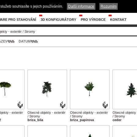
služeb souhlasíte s jejich používáním.
Další informace
Rozumím
ARE PRO STAHOVÁNÍ
3D KONFIGURÁTORY
PRO VÝROBCE
KONTAKT
ekty - exteriér
/
Stromy
ÁZEV
DATUM
jekty - exteriér
Obecné objekty - exteriér
Obecné objekty - exteriér
Obecné objekty -
/ Stromy
/ Stromy
/ Stromy
2
briza_bila
briza_papirova
ceder