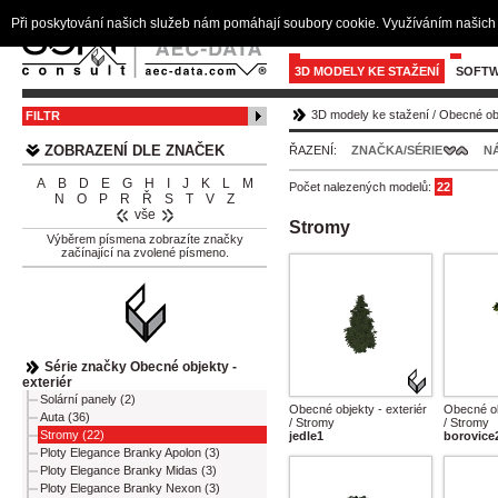
Při poskytování našich služeb nám pomáhají soubory cookie. Využíváním našich 
3D MODELY KE STAŽENÍ
SOFTW
3D modely ke stažení
/
Obecné obj
FILTR
ZOBRAZENÍ DLE ZNAČEK
ŘAZENÍ:
ZNAČKA/SÉRIE
N
A
B
D
E
G
H
I
J
K
L
M
Počet nalezených modelů:
22
N
O
P
R
Ř
S
T
V
Z
vše
Stromy
Výběrem písmena zobrazíte značky
začínající na zvolené písmeno.
Série značky Obecné objekty -
exteriér
Solární panely (2)
Obecné objekty - exteriér
Obecné ob
Auta (36)
/ Stromy
/ Stromy
Stromy (22)
jedle1
borovice
Ploty Elegance Branky Apolon (3)
Ploty Elegance Branky Midas (3)
Ploty Elegance Branky Nexon (3)