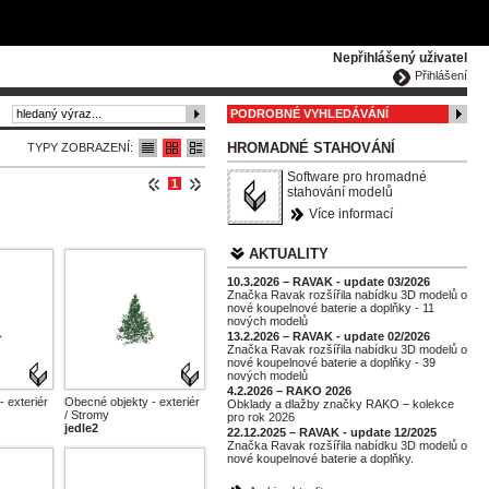
ČESKY
ENGLISH
DEUTSCH
POLSKA
Nepřihlášený uživatel
Přihlášení
PODROBNÉ VYHLEDÁVÁNÍ
HROMADNÉ STAHOVÁNÍ
TYPY ZOBRAZENÍ:
Software pro hromadné
1
stahování modelů
Více informací
AKTUALITY
10.3.2026 – RAVAK - update 03/2026
Značka Ravak rozšířila nabídku 3D modelů o
nové koupelnové baterie a doplňky - 11
nových modelů
13.2.2026 – RAVAK - update 02/2026
Značka Ravak rozšířila nabídku 3D modelů o
nové koupelnové baterie a doplňky - 39
nových modelů
4.2.2026 – RAKO 2026
 exteriér
Obecné objekty - exteriér
Obklady a dlažby značky RAKO – kolekce
/ Stromy
pro rok 2026
jedle2
22.12.2025 – RAVAK - update 12/2025
Značka Ravak rozšířila nabídku 3D modelů o
nové koupelnové baterie a doplňky.