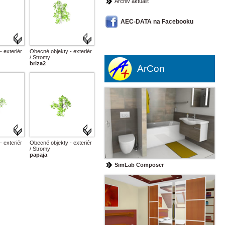
Archiv aktualit
AEC-DATA na Facebooku
 exteriér
Obecné objekty - exteriér
/ Stromy
briza2
ArCon
 exteriér
Obecné objekty - exteriér
/ Stromy
papaja
SimLab Composer