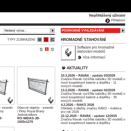
ČESKY
ENGLISH
DEUTSCH
POLSKA
Nepřihlášený uživatel
Přihlášení
PODROBNÉ VYHLEDÁVÁNÍ
HROMADNÉ STAHOVÁNÍ
TYPY ZOBRAZENÍ:
Software pro hromadné
1
stahování modelů
Více informací
AKTUALITY
10.3.2026 – RAVAK - update 03/2026
Značka Ravak rozšířila nabídku 3D modelů o
nové koupelnové baterie a doplňky - 11
nových modelů
13.2.2026 – RAVAK - update 02/2026
Značka Ravak rozšířila nabídku 3D modelů o
nové koupelnové baterie a doplňky - 39
nových modelů
4.2.2026 – RAKO 2026
 exteriér
Obecné objekty - exteriér
Obklady a dlažby značky RAKO – kolekce
any
/ Ploty Royal Brany
pro rok 2026
Jednokridlove
22.12.2025 – RAVAK - update 12/2025
B-
RO-MIDAS-JB-
Značka Ravak rozšířila nabídku 3D modelů o
1920x1270
nové koupelnové baterie a doplňky.