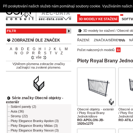
Při poskytování našich služeb nám pomáhají soubory cookie. Využíváním našich 
3D MODELY KE STAŽENÍ
SOFTW
3D modely ke stažení
/
Obecné obj
FILTR
ZOBRAZENÍ DLE ZNAČEK
ŘAZENÍ:
ZNAČKA/SÉRIE
N
A
B
D
E
G
H
I
J
K
L
M
Počet nalezených modelů:
11
N
O
P
R
Ř
S
T
V
Z
vše
Ploty Royal Brany Jedno
Výběrem písmena zobrazíte značky
začínající na zvolené písmeno.
Série značky Obecné objekty -
exteriér
Solární panely (2)
Obecné objekty - exteriér
Obecné ob
Auta (36)
/ Ploty Royal Brany
/ Ploty Ro
Stromy (22)
Jednokridlove
Jednokrid
RO-APOLON-JB-
RO-ATIL
Ploty Elegance Branky Apolon (3)
1920x1270
Ploty Elegance Branky Midas (3)
Ploty Elegance Branky Nexon (3)