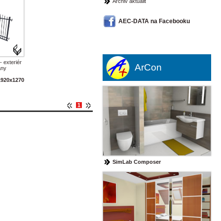
Archiv aktualit
AEC-DATA na Facebooku
 exteriér
ArCon
any
920x1270
1
SimLab Composer