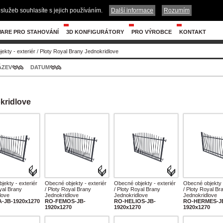
služeb souhlasíte s jejich používáním.
Další informace
Rozumím
ARE PRO STAHOVÁNÍ
3D KONFIGURÁTORY
PRO VÝROBCE
KONTAKT
ekty - exteriér
/
Ploty Royal Brany Jednokridlove
ÁZEV
DATUM
kridlove
jekty - exteriér
Obecné objekty - exteriér
Obecné objekty - exteriér
Obecné objekty -
yal Brany
/ Ploty Royal Brany
/ Ploty Royal Brany
/ Ploty Royal Br
love
Jednokridlove
Jednokridlove
Jednokridlove
A-JB-1920x1270
RO-FEMOS-JB-
RO-HELIOS-JB-
RO-HERMES-J
1920x1270
1920x1270
1920x1270