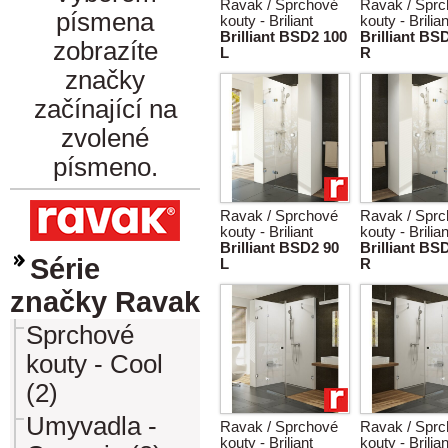
Ravak / Sprchové
Ravak / Spr
písmena
kouty - Briliant
kouty - Brilian
Brilliant BSD2 100
Brilliant BS
zobrazíte
L
R
značky
začínající na
zvolené
písmeno.
Ravak / Sprchové
Ravak / Spr
kouty - Briliant
kouty - Brilian
Brilliant BSD2 90
Brilliant BS
Série
L
R
značky Ravak
Sprchové
kouty - Cool
(2)
Umyvadla -
Ravak / Sprchové
Ravak / Spr
kouty - Briliant
kouty - Brilian