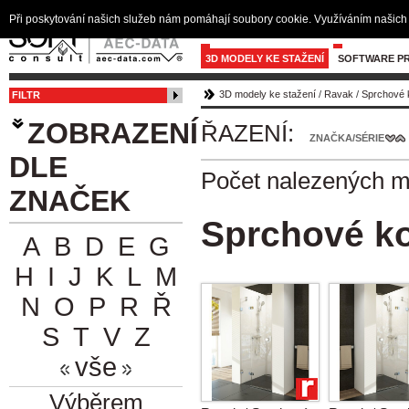
Při poskytování našich služeb nám pomáhají soubory cookie. Využíváním našich 
3D MODELY KE STAŽENÍ
SOFTWARE PR
3D modely ke stažení
/
Ravak
/
Sprchové k
FILTR
ZOBRAZENÍ
ŘAZENÍ:
ZNAČKA/SÉRIE
DLE
Počet nalezených 
ZNAČEK
Sprchové kou
A
B
D
E
G
H
I
J
K
L
M
N
O
P
R
Ř
S
T
V
Z
vše
Výběrem