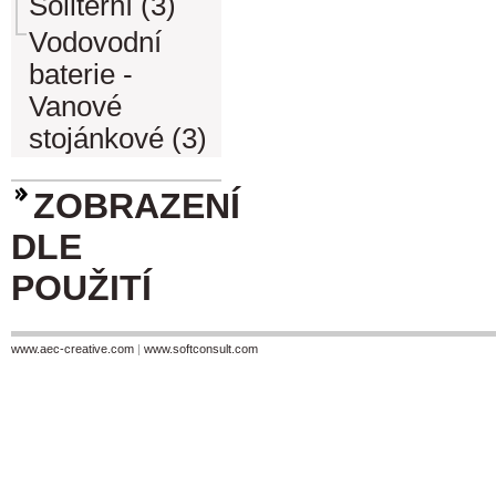
Soliterní (3)
Vodovodní
baterie -
Vanové
stojánkové (3)
ZOBRAZENÍ
DLE
POUŽITÍ
www.aec-creative.com
|
www.softconsult.com