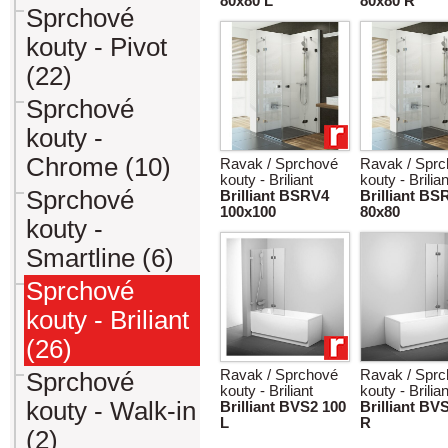
80x80 L
80x80 R
Sprchové
kouty - Pivot
(22)
Sprchové
kouty -
Chrome (10)
Ravak / Sprchové
Ravak / Spr
kouty - Briliant
kouty - Brilian
Sprchové
Brilliant BSRV4
Brilliant BS
100x100
80x80
kouty -
Smartline (6)
Sprchové
kouty - Briliant
(26)
Ravak / Sprchové
Ravak / Spr
Sprchové
kouty - Briliant
kouty - Brilian
kouty - Walk-in
Brilliant BVS2 100
Brilliant BV
L
R
(2)