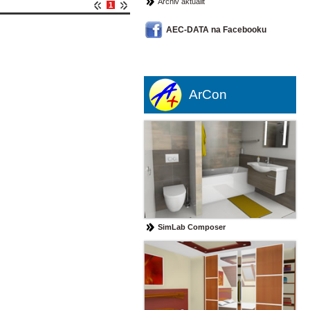
Archiv aktualit
1
AEC-DATA na Facebooku
ArCon
SimLab Composer