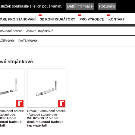
služeb souhlasíte s jejich používáním.
Další informace
Rozumím
ARE PRO STAHOVÁNÍ
3D KONFIGURÁTORY
PRO VÝROBCE
KONTAKT
dovodní baterie - Vanové stojánkové
ÁZEV
DATUM
ové stojánkové
odovodní baterie
Ravak / Vodovodní baterie
stojánkové
- Vanové stojánkové
0CR 4 hole
WF 025 00CR 5 hole
nted bathtub
deck mounted bathtub
fall
tap waterfall