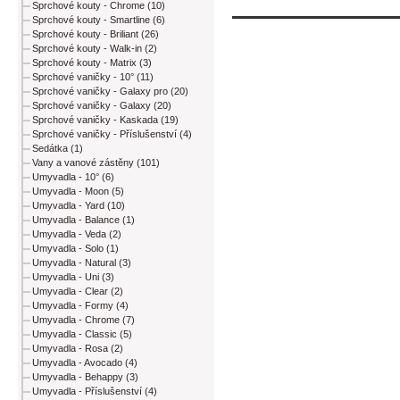
Sprchové kouty - Chrome (10)
Sprchové kouty - Smartline (6)
Sprchové kouty - Briliant (26)
Sprchové kouty - Walk-in (2)
Sprchové kouty - Matrix (3)
Sprchové vaničky - 10° (11)
Sprchové vaničky - Galaxy pro (20)
Sprchové vaničky - Galaxy (20)
Sprchové vaničky - Kaskada (19)
Sprchové vaničky - Příslušenství (4)
Sedátka (1)
Vany a vanové zástěny (101)
Umyvadla - 10° (6)
Umyvadla - Moon (5)
Umyvadla - Yard (10)
Umyvadla - Balance (1)
Umyvadla - Veda (2)
Umyvadla - Solo (1)
Umyvadla - Natural (3)
Umyvadla - Uni (3)
Umyvadla - Clear (2)
Umyvadla - Formy (4)
Umyvadla - Chrome (7)
Umyvadla - Classic (5)
Umyvadla - Rosa (2)
Umyvadla - Avocado (4)
Umyvadla - Behappy (3)
Umyvadla - Příslušenství (4)