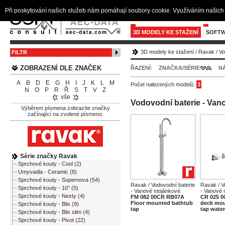
Při poskytování našich služeb nám pomáhají soubory cookie. Využíváním našich 
3D MODELY KE STAŽENÍ
SOFTW
3D modely ke stažení
/
Ravak
/
Vo
FILTR
ZOBRAZENÍ DLE ZNAČEK
ŘAZENÍ:
ZNAČKA/SÉRIE
N
A
B
D
E
G
H
I
J
K
L
M
Počet nalezených modelů:
3
N
O
P
R
Ř
S
T
V
Z
vše
Vodovodní baterie - Van
Výběrem písmena zobrazíte značky
začínající na zvolené písmeno.
Série značky Ravak
Sprchové kouty - Cool (2)
Umyvadla - Ceramic (8)
Sprchové kouty - Supernova (54)
Ravak / Vodovodní baterie
Ravak / V
Sprchové kouty - 10° (5)
- Vanové stojánkové
- Vanové 
Sprchové kouty - Nexty (4)
FM 082 00CR RB07A
CR 025 0
Floor mounted bathtub
deck mou
Sprchové kouty - Blix (9)
tap
tap water
Sprchové kouty - Blix slim (4)
Sprchové kouty - Pivot (22)