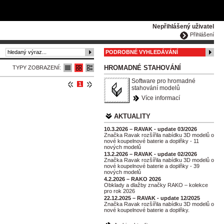
ČESKY
ENGLISH
DEUTSCH
POLSKA
Nepřihlášený uživatel
Přihlášení
PODROBNÉ VYHLEDÁVÁNÍ
HROMADNÉ STAHOVÁNÍ
TYPY ZOBRAZENÍ:
Software pro hromadné
1
stahování modelů
Více informací
AKTUALITY
10.3.2026 – RAVAK - update 03/2026
Značka Ravak rozšířila nabídku 3D modelů o
nové koupelnové baterie a doplňky - 11
nových modelů
13.2.2026 – RAVAK - update 02/2026
Značka Ravak rozšířila nabídku 3D modelů o
nové koupelnové baterie a doplňky - 39
nových modelů
4.2.2026 – RAKO 2026
Obklady a dlažby značky RAKO – kolekce
pro rok 2026
22.12.2025 – RAVAK - update 12/2025
Značka Ravak rozšířila nabídku 3D modelů o
nové koupelnové baterie a doplňky.