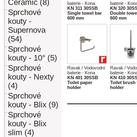
Ceramic (8)
baterie - Kona
baterie - Kon
KN 311 30SSB
KN 320 30S
Sprchové
Single towel bar
Double towe
600 mm
600 mm
kouty -
Supernova
(54)
Sprchové
kouty - 10° (5)
Sprchové
Ravak / Vodovodní
Ravak / Vodo
baterie - Kona
baterie - Kon
kouty - Nexty
KN 401 30SSB
KN 410 30S
Toilet paper
Toilet brush
(4)
holder
holder
Sprchové
kouty - Blix (9)
Sprchové
kouty - Blix
slim (4)