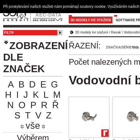
Při poskytování našich služeb nám pomáhají soubory cookie. Využíváním našich 
3D MODELY KE STAŽENÍ
SOFTWARE PR
3D modely ke stažení
/
Ravak
/
Vodovodní 
FILTR
ZOBRAZENÍ
ŘAZENÍ:
ZNAČKA/SÉRIE
DLE
Počet nalezených 
ZNAČEK
Vodovodní b
A
B
D
E
G
H
I
J
K
L
M
N
O
P
R
Ř
S
T
V
Z
vše
Výběrem