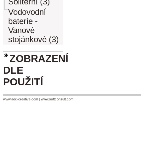
Soliterní (3)
Vodovodní
baterie -
Vanové
stojánkové (3)
ZOBRAZENÍ
DLE
POUŽITÍ
www.aec-creative.com
|
www.softconsult.com