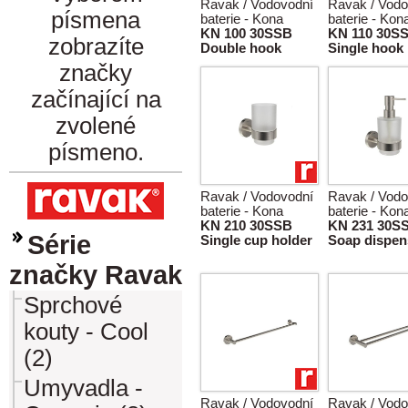
Ravak / Vodovodní
Ravak / Vodo
písmena
baterie - Kona
baterie - Kon
KN 100 30SSB
KN 110 30S
zobrazíte
Double hook
Single hook
značky
začínající na
zvolené
písmeno.
Ravak / Vodovodní
Ravak / Vodo
baterie - Kona
baterie - Kon
KN 210 30SSB
KN 231 30S
Série
Single cup holder
Soap dispen
značky Ravak
Sprchové
kouty - Cool
(2)
Umyvadla -
Ravak / Vodovodní
Ravak / Vodo