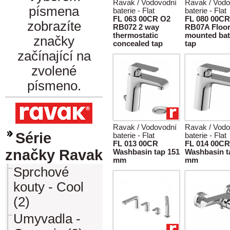
Ravak / Vodovodní
Ravak / Vodo
písmena
baterie - Flat
baterie - Flat
FL 063 00CR O2
FL 080 00CR
zobrazíte
RB072 2 way
RB07A Floo
thermostatic
mounted bat
značky
concealed tap
tap
začínající na
zvolené
písmeno.
Ravak / Vodovodní
Ravak / Vodo
Série
baterie - Flat
baterie - Flat
FL 013 00CR
FL 014 00CR
značky Ravak
Washbasin tap 151
Washbasin t
mm
mm
Sprchové
kouty - Cool
(2)
Umyvadla -