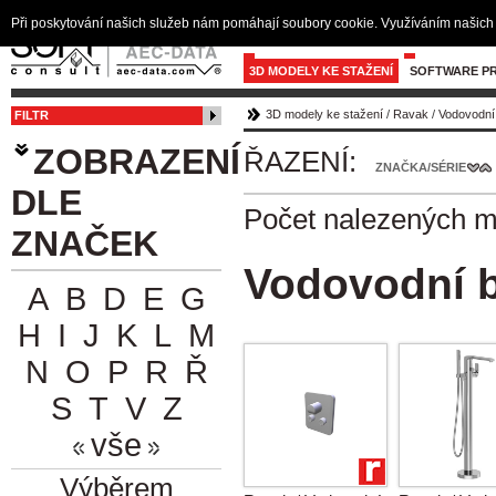
Při poskytování našich služeb nám pomáhají soubory cookie. Využíváním našich 
3D MODELY KE STAŽENÍ
SOFTWARE PR
3D modely ke stažení
/
Ravak
/
Vodovodní 
FILTR
ZOBRAZENÍ
ŘAZENÍ:
ZNAČKA/SÉRIE
DLE
Počet nalezených 
ZNAČEK
Vodovodní ba
A
B
D
E
G
H
I
J
K
L
M
N
O
P
R
Ř
S
T
V
Z
vše
Výběrem