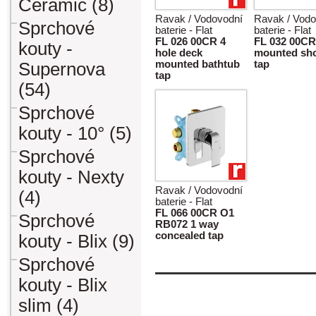
Ceramic (8)
Ravak / Vodovodní
Ravak / Vodo
Sprchové
baterie - Flat
baterie - Flat
FL 026 00CR 4
FL 032 00CR
kouty -
hole deck
mounted sh
mounted bathtub
tap
Supernova
tap
(54)
Sprchové
kouty - 10° (5)
Sprchové
kouty - Nexty
Ravak / Vodovodní
(4)
baterie - Flat
FL 066 00CR O1
Sprchové
RB072 1 way
concealed tap
kouty - Blix (9)
Sprchové
kouty - Blix
slim (4)