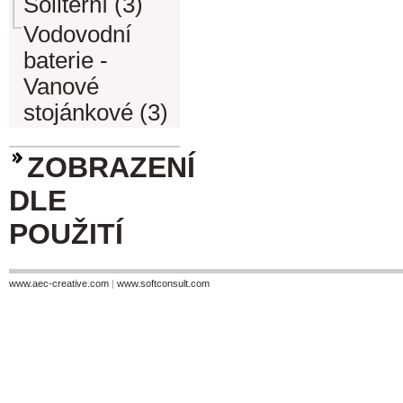
Soliterní (3)
Vodovodní
baterie -
Vanové
stojánkové (3)
ZOBRAZENÍ
DLE
POUŽITÍ
www.aec-creative.com
|
www.softconsult.com