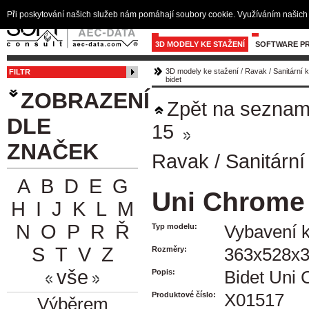
Při poskytování našich služeb nám pomáhají soubory cookie. Využíváním našich 
3D MODELY KE STAŽENÍ
SOFTWARE PR
3D modely ke stažení
/
Ravak
/
Sanitární 
FILTR
bidet
ZOBRAZENÍ
Zpět na sezna
DLE
15
ZNAČEK
Ravak
/
Sanitární
A
B
D
E
G
Uni Chrome 
H
I
J
K
L
M
N
O
P
R
Ř
Typ modelu:
Vybavení 
S
T
V
Z
Rozměry:
363x528x
vše
Popis:
Bidet Uni
Produktové číslo:
X01517
Výběrem