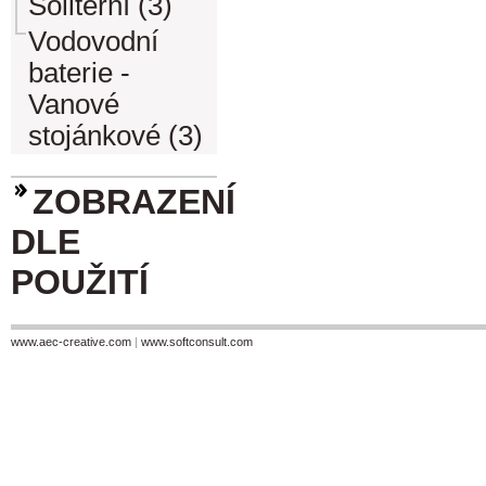
Soliterní (3)
Vodovodní
baterie -
Vanové
stojánkové (3)
ZOBRAZENÍ
DLE
POUŽITÍ
www.aec-creative.com
|
www.softconsult.com