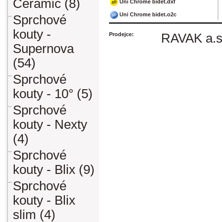
Ceramic (8)
Uni Chrome bidet.dxf
Uni Chrome bidet.o2c
Sprchové
kouty -
Prodejce:
RAVAK a.s
Supernova
(54)
Sprchové
kouty - 10° (5)
Sprchové
kouty - Nexty
(4)
Sprchové
kouty - Blix (9)
Sprchové
kouty - Blix
slim (4)