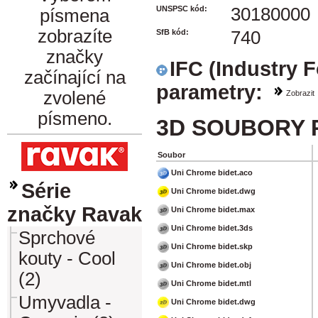
UNSPSC kód:
30180000
písmena
zobrazíte
SfB kód:
740
značky
IFC (Industry 
začínající na
parametry:
zvolené
Zobrazit
písmeno.
3D SOUBORY 
Soubor
Uni Chrome bidet.aco
Série
Uni Chrome bidet.dwg
značky Ravak
Uni Chrome bidet.max
Uni Chrome bidet.3ds
Sprchové
Uni Chrome bidet.skp
kouty - Cool
Uni Chrome bidet.obj
(2)
Uni Chrome bidet.mtl
Umyvadla -
Uni Chrome bidet.dwg