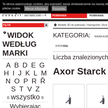
Ta strona wykorzystuje cookies, aby poprawić swoje doświadczenie na naszej s
plików cookie.
Więcej informacji
Rozumieć
MODELE 3D DO
PROGRAM D
POBRANIA
POBRANIA
Modele 3D do pobrania
/
Hansgrohe
/
Axor
FILTR
WIDOK
KATEGORIA:
MARKA/SE
WEDŁUG
DATA
MARKI
Liczba znalezionyc
A
B
D
E
G
Axor Starck
H
I
J
K
L
M
N
O
P
R
Ř
S
T
V
Z
wszystko
Wybierając