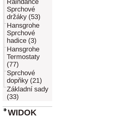
Raindance
Sprchové
držáky (53)
Hansgrohe
Sprchové
hadice (3)
Hansgrohe
Termostaty
(77)
Sprchové
dopňky (21)
Základní sady
(33)
WIDOK