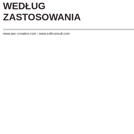
WEDŁUG
ZASTOSOWANIA
www.aec-creative.com
|
www.softconsult.com