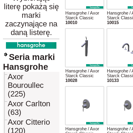
literę pokażą się
Hansgrohe / Axor
Hansgrohe / 
marki
Starck Classic
Starck Class
zaczynające na
10010
10015
daną listerę.
Seria marki
Hansgrohe
Hansgrohe / Axor
Hansgrohe / 
Axor
Starck Classic
Starck Class
10028
10133
Bouroullec
(225)
Axor Carlton
(63)
Axor Citterio
(120)
Hansgrohe / Axor
Hansgrohe / 