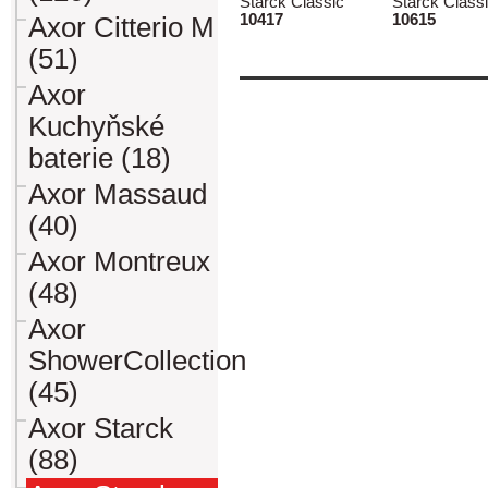
Starck Classic
Starck Class
10417
10615
Axor Citterio M
(51)
Axor
Kuchyňské
baterie (18)
Axor Massaud
(40)
Axor Montreux
(48)
Axor
ShowerCollection
(45)
Axor Starck
(88)