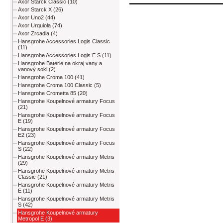
Axor Starck Classic (10)
Axor Starck X (26)
Axor Uno2 (44)
Axor Urquiola (74)
Axor Zrcadla (4)
Hansgrohe Accessories Logis Classic
(11)
Hansgrohe Accessories Logis E S (11)
Hansgrohe Baterie na okraj vany a
vanový sokl (2)
Hansgrohe Croma 100 (41)
Hansgrohe Croma 100 Classic (5)
Hansgrohe Crometta 85 (20)
Hansgrohe Koupelnové armatury Focus
(21)
Hansgrohe Koupelnové armatury Focus
E (19)
Hansgrohe Koupelnové armatury Focus
E2 (23)
Hansgrohe Koupelnové armatury Focus
S (22)
Hansgrohe Koupelnové armatury Metris
(29)
Hansgrohe Koupelnové armatury Metris
Classic (21)
Hansgrohe Koupelnové armatury Metris
E (11)
Hansgrohe Koupelnové armatury Metris
S (42)
Hansgrohe Koupelnové armatury
Metropol E (3)