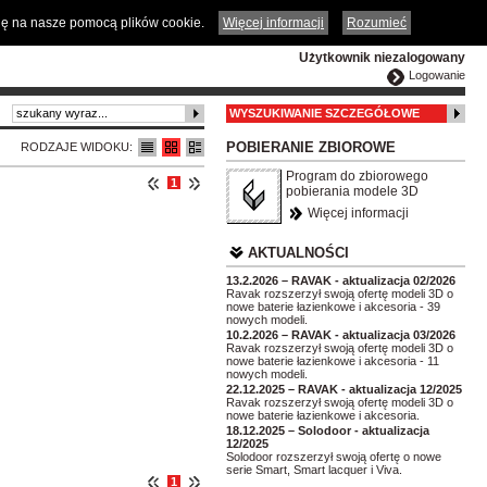
ČESKY
ENGLISH
DEUTSCH
POLSKA
odę na nasze pomocą plików cookie.
Więcej informacji
Rozumieć
Użytkownik niezalogowany
Logowanie
WYSZUKIWANIE SZCZEGÓŁOWE
POBIERANIE ZBIOROWE
RODZAJE WIDOKU:
Program do zbiorowego
1
pobierania modele 3D
Więcej informacji
AKTUALNOŚCI
13.2.2026 – RAVAK - aktualizacja 02/2026
Ravak rozszerzył swoją ofertę modeli 3D o
nowe baterie łazienkowe i akcesoria - 39
nowych modeli.
10.2.2026 – RAVAK - aktualizacja 03/2026
Ravak rozszerzył swoją ofertę modeli 3D o
nowe baterie łazienkowe i akcesoria - 11
nowych modeli.
22.12.2025 – RAVAK - aktualizacja 12/2025
Ravak rozszerzył swoją ofertę modeli 3D o
nowe baterie łazienkowe i akcesoria.
18.12.2025 – Solodoor - aktualizacja
12/2025
Solodoor rozszerzył swoją ofertę o nowe
serie Smart, Smart lacquer i Viva.
1