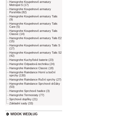
Hansgrohe Koupelnové armatury
Metropol S (17)
Hansgrohe Koupelnové armatury
PuraVida (82)
Hansgrohe Koupelnové armatury Talis
(9)
Hansgrohe Koupelnové armatury Talis
Care (5)
Hansgrohe Koupelnové armatury Talis
Classic (14)
Hansgrohe Koupelnové armatury Talis E2
(15)
Hansgrohe Koupelnové armatury Talis S
(17)
Hansgrohe Koupelnové armatury Talis S2
(42)
Hansgrohe Kuchyňské baterie (23)
Hansgrohe Odpadová technika (24)
Hansgrohe Raindance Classic (18)
Hansgrohe Raindance Horní a boční
sprchy (130)
Hansgrohe Raindance Ruční sprchy (27)
Hansgrohe Raindance Sprchové držáky
(53)
Hansgrohe Sprchové hadice (3)
Hansgrohe Termostaty (77)
Sprchové dopňky (21)
Základní sady (33)
WIDOK WEDŁUG