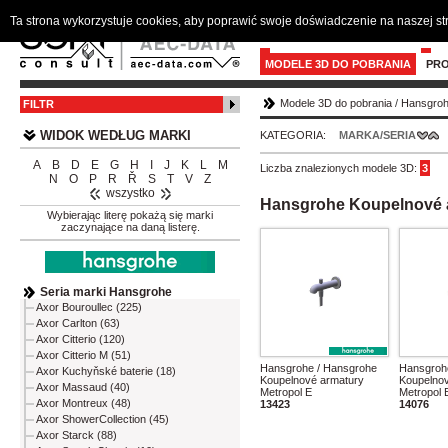
Ta strona wykorzystuje cookies, aby poprawić swoje doświadczenie na naszej s
MODELE 3D DO POBRANIA
PR
Modele 3D do pobrania
/
Hansgro
FILTR
WIDOK WEDŁUG MARKI
KATEGORIA:
MARKA/SERIA
A
B
D
E
G
H
I
J
K
L
M
Liczba znalezionych modele 3D:
3
N
O
P
R
Ř
S
T
V
Z
wszystko
Hansgrohe Koupelnové a
Wybierając literę pokażą się marki
zaczynające na daną listerę.
Seria marki Hansgrohe
Axor Bouroullec (225)
Axor Carlton (63)
Axor Citterio (120)
Axor Citterio M (51)
Hansgrohe / Hansgrohe
Hansgroh
Axor Kuchyňské baterie (18)
Koupelnové armatury
Koupelno
Axor Massaud (40)
Metropol E
Metropol 
Axor Montreux (48)
13423
14076
Axor ShowerCollection (45)
Axor Starck (88)