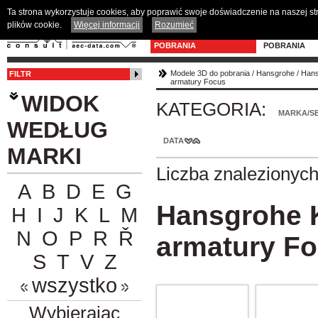
Ta strona wykorzystuje cookies, aby poprawić swoje doświadczenie na naszej s
plików cookie.
Więcej informacji
Rozumieć
MODELE 3D DO
PROGRAM D
POBRANIA
POBRANIA
Modele 3D do pobrania
/
Hansgrohe
/
Hans
FILTR
armatury Focus
WIDOK
KATEGORIA:
MARKA/SE
WEDŁUG
DATA
MARKI
Liczba znalezionyc
A
B
D
E
G
Hansgrohe 
H
I
J
K
L
M
N
O
P
R
Ř
armatury F
S
T
V
Z
wszystko
Wybierając