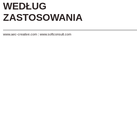
WEDŁUG
ZASTOSOWANIA
www.aec-creative.com
|
www.softconsult.com