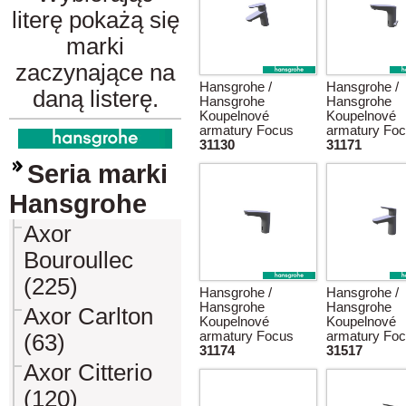
literę pokażą się
marki
zaczynające na
Hansgrohe /
Hansgrohe /
daną listerę.
Hansgrohe
Hansgrohe
Koupelnové
Koupelnové
armatury Focus
armatury Fo
31130
31171
Seria marki
Hansgrohe
Axor
Bouroullec
(225)
Hansgrohe /
Hansgrohe /
Hansgrohe
Hansgrohe
Axor Carlton
Koupelnové
Koupelnové
armatury Focus
armatury Fo
(63)
31174
31517
Axor Citterio
(120)