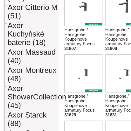
Axor Citterio M
(51)
Axor
Hansgrohe /
Hansgrohe /
Kuchyňské
Hansgrohe
Hansgrohe
Koupelnové
Koupelnové
baterie (18)
armatury Focus
armatury Fo
31607
31608
Axor Massaud
(40)
Axor Montreux
(48)
Axor
ShowerCollection
Hansgrohe /
Hansgrohe /
Hansgrohe
Hansgrohe
(45)
Koupelnové
Koupelnové
armatury Focus
armatury Fo
Axor Starck
31629
31631
(88)