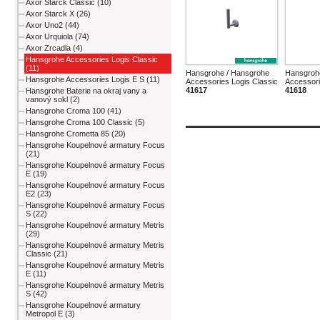
Axor Starck Classic (10)
Axor Starck X (26)
Axor Uno2 (44)
Axor Urquiola (74)
Axor Zrcadla (4)
Hansgrohe Accessories Logis Classic
(11)
Hansgrohe / Hansgrohe
Hansgroh
Hansgrohe Accessories Logis E S (11)
Accessories Logis Classic
Accessori
41617
41618
Hansgrohe Baterie na okraj vany a
vanový sokl (2)
Hansgrohe Croma 100 (41)
Hansgrohe Croma 100 Classic (5)
Hansgrohe Crometta 85 (20)
Hansgrohe Koupelnové armatury Focus
(21)
Hansgrohe Koupelnové armatury Focus
E (19)
Hansgrohe Koupelnové armatury Focus
E2 (23)
Hansgrohe Koupelnové armatury Focus
S (22)
Hansgrohe Koupelnové armatury Metris
(29)
Hansgrohe Koupelnové armatury Metris
Classic (21)
Hansgrohe Koupelnové armatury Metris
E (11)
Hansgrohe Koupelnové armatury Metris
S (42)
Hansgrohe Koupelnové armatury
Metropol E (3)