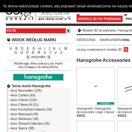
Ta strona wykorzystuje cookies, aby poprawić swoje doświadczenie na naszej s
MODELE 3D DO POBRANIA
PR
Modele 3D do pobrania
/
Hansgro
FILTR
WIDOK WEDŁUG MARKI
KATEGORIA:
MARKA/SERIA
A
B
D
E
G
H
I
J
K
L
M
Liczba znalezionych modele 3D:
11
N
O
P
R
Ř
S
T
V
Z
wszystko
Hansgrohe Accessories 
Wybierając literę pokażą się marki
zaczynające na daną listerę.
Seria marki Hansgrohe
Axor Bouroullec (225)
Axor Carlton (63)
Axor Citterio (120)
Axor Citterio M (51)
Hansgrohe / Hansgrohe
Hansgroh
Axor Kuchyňské baterie (18)
Accessories Logis Classic
Accessori
Axor Massaud (40)
41611
41612
Axor Montreux (48)
Axor ShowerCollection (45)
Axor Starck (88)