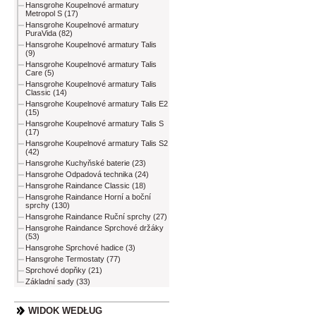
Hansgrohe Koupelnové armatury
Metropol S (17)
Hansgrohe Koupelnové armatury
PuraVida (82)
Hansgrohe Koupelnové armatury Talis
(9)
Hansgrohe Koupelnové armatury Talis
Care (5)
Hansgrohe Koupelnové armatury Talis
Classic (14)
Hansgrohe Koupelnové armatury Talis E2
(15)
Hansgrohe Koupelnové armatury Talis S
(17)
Hansgrohe Koupelnové armatury Talis S2
(42)
Hansgrohe Kuchyňské baterie (23)
Hansgrohe Odpadová technika (24)
Hansgrohe Raindance Classic (18)
Hansgrohe Raindance Horní a boční
sprchy (130)
Hansgrohe Raindance Ruční sprchy (27)
Hansgrohe Raindance Sprchové držáky
(53)
Hansgrohe Sprchové hadice (3)
Hansgrohe Termostaty (77)
Sprchové dopňky (21)
Základní sady (33)
WIDOK WEDŁUG