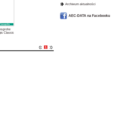
Archiwum aktualności
AEC-DATA na Facebooku
nsgrohe
is Classic
1