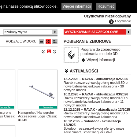
ČESKY
ENGLISH
DEUTSCH
POLSKA
odę na nasze pomocą plików cookie.
Więcej informacji
Rozumieć
Użytkownik niezalogowany
Logowanie
WYSZUKIWANIE SZCZEGÓŁOWE
POBIERANIE ZBIOROWE
RODZAJE WIDOKU:
Program do zbiorowego
1
pobierania modele 3D
Więcej informacji
AKTUALNOŚCI
13.2.2026 – RAVAK - aktualizacja 02/2026
Ravak rozszerzył swoją ofertę modeli 3D o
nowe baterie łazienkowe i akcesoria - 39
nowych modeli.
10.2.2026 – RAVAK - aktualizacja 03/2026
Ravak rozszerzył swoją ofertę modeli 3D o
nowe baterie łazienkowe i akcesoria - 11
nowych modeli.
22.12.2025 – RAVAK - aktualizacja 12/2025
nsgrohe
Hansgrohe / Hansgrohe
Ravak rozszerzył swoją ofertę modeli 3D o
is Classic
Accessories Logis Classic
nowe baterie łazienkowe i akcesoria.
41616
18.12.2025 – Solodoor - aktualizacja
12/2025
Solodoor rozszerzył swoją ofertę o nowe
serie Smart, Smart lacquer i Viva.