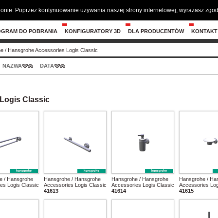
tronie. Poprzez kontynuowanie używania naszej strony internetowej, wyrażasz zg
OGRAM DO POBRANIA
KONFIGURATORY 3D
DLA PRODUCENTÓW
KONTAKT
he
/
Hansgrohe Accessories Logis Classic
NAZWA
DATA
Logis Classic
e / Hansgrohe
Hansgrohe / Hansgrohe
Hansgrohe / Hansgrohe
Hansgrohe / Ha
es Logis Classic
Accessories Logis Classic
Accessories Logis Classic
Accessories Log
41613
41614
41615