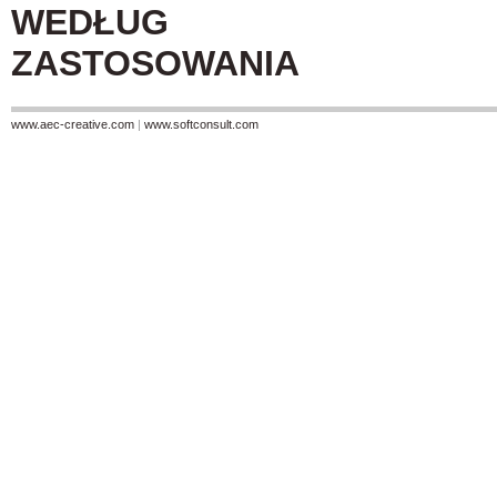
WEDŁUG
ZASTOSOWANIA
www.aec-creative.com
|
www.softconsult.com