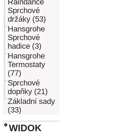
Raindance
Sprchové
držáky (53)
Hansgrohe
Sprchové
hadice (3)
Hansgrohe
Termostaty
(77)
Sprchové
dopňky (21)
Základní sady
(33)
WIDOK