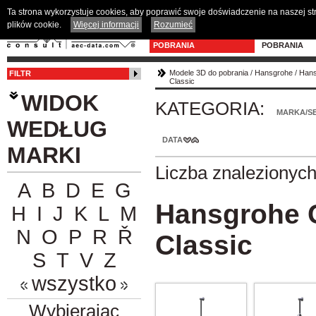
Ta strona wykorzystuje cookies, aby poprawić swoje doświadczenie na naszej s
plików cookie.
Więcej informacji
Rozumieć
MODELE 3D DO
PROGRAM D
POBRANIA
POBRANIA
Modele 3D do pobrania
/
Hansgrohe
/
Hans
FILTR
Classic
WIDOK
KATEGORIA:
MARKA/SE
WEDŁUG
DATA
MARKI
Liczba znalezionyc
A
B
D
E
G
Hansgrohe 
H
I
J
K
L
M
N
O
P
R
Ř
Classic
S
T
V
Z
wszystko
Wybierając