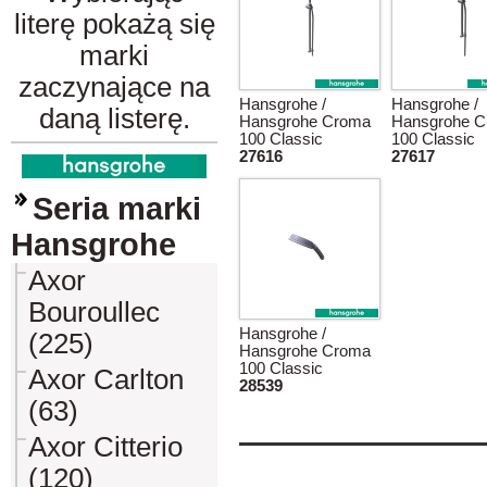
literę pokażą się
marki
zaczynające na
Hansgrohe /
Hansgrohe /
daną listerę.
Hansgrohe Croma
Hansgrohe 
100 Classic
100 Classic
27616
27617
Seria marki
Hansgrohe
Axor
Bouroullec
Hansgrohe /
(225)
Hansgrohe Croma
100 Classic
Axor Carlton
28539
(63)
Axor Citterio
(120)