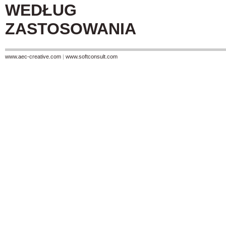
WEDŁUG
ZASTOSOWANIA
www.aec-creative.com
|
www.softconsult.com