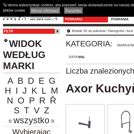
Ta strona wykorzystuje cookies, aby poprawić swoje doświadczenie na naszej s
plików cookie.
Więcej informacji
Rozumieć
MODELE 3D DO
PROGRAM D
POBRANIA
POBRANIA
Modele 3D do pobrania
/
Hansgrohe
/
Axor
FILTR
WIDOK
KATEGORIA:
MARKA/SE
WEDŁUG
DATA
MARKI
Liczba znalezionyc
A
B
D
E
G
Axor Kuchyň
H
I
J
K
L
M
N
O
P
R
Ř
S
T
V
Z
wszystko
Wybierając