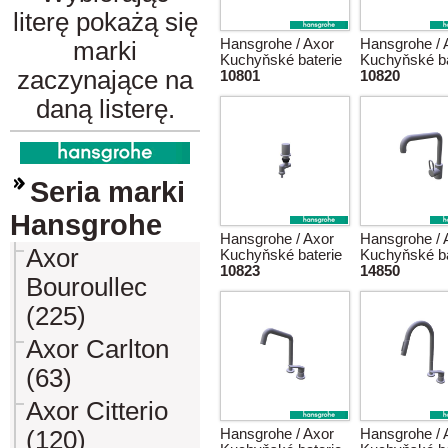
literę pokażą się
Hansgrohe / Axor
Hansgrohe / 
marki
Kuchyňské baterie
Kuchyňské ba
zaczynające na
10801
10820
daną listerę.
Seria marki
Hansgrohe
Hansgrohe / Axor
Hansgrohe / 
Axor
Kuchyňské baterie
Kuchyňské ba
10823
14850
Bouroullec
(225)
Axor Carlton
(63)
Axor Citterio
(120)
Hansgrohe / Axor
Hansgrohe / 