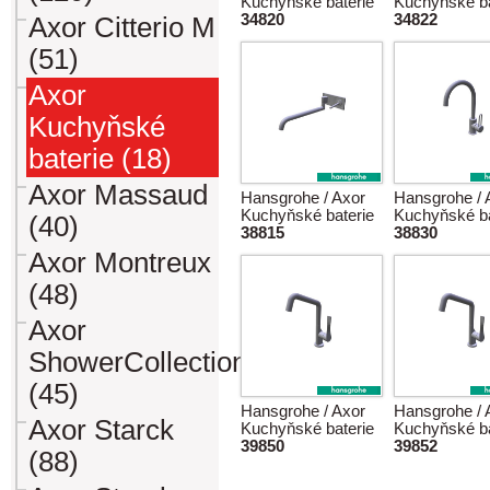
Kuchyňské baterie
Kuchyňské ba
34820
34822
Axor Citterio M
(51)
Axor
Kuchyňské
baterie (18)
Axor Massaud
Hansgrohe / Axor
Hansgrohe / 
Kuchyňské baterie
Kuchyňské ba
(40)
38815
38830
Axor Montreux
(48)
Axor
ShowerCollection
(45)
Hansgrohe / Axor
Hansgrohe / 
Axor Starck
Kuchyňské baterie
Kuchyňské ba
39850
39852
(88)