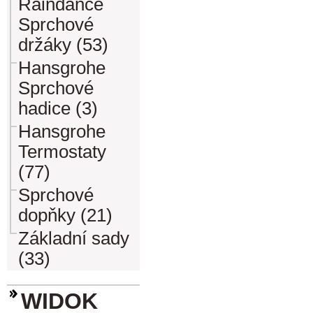
Raindance
Sprchové
držáky (53)
Hansgrohe
Sprchové
hadice (3)
Hansgrohe
Termostaty
(77)
Sprchové
dopňky (21)
Základní sady
(33)
WIDOK