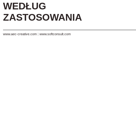
WEDŁUG
ZASTOSOWANIA
www.aec-creative.com
|
www.softconsult.com