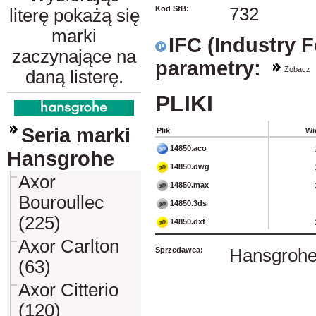
Kod SfB:
732
literę pokażą się
marki
IFC (Industry 
zaczynające na
parametry:
Zobacz
daną listerę.
PLIKI
Seria marki
Plik
Wi
14850.aco
Hansgrohe
14850.dwg
Axor
14850.max
Bouroullec
14850.3ds
(225)
14850.dxf
Axor Carlton
Sprzedawca:
Hansgrohe 
(63)
Axor Citterio
(120)