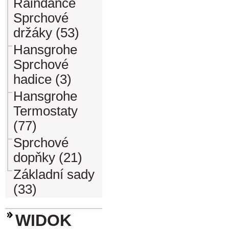
Raindance
Sprchové
držáky (53)
Hansgrohe
Sprchové
hadice (3)
Hansgrohe
Termostaty
(77)
Sprchové
dopňky (21)
Základní sady
(33)
WIDOK