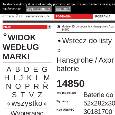
Ta strona wykorzystuje cookies, aby poprawić swoje doświadczenie na naszej s
plików cookie.
Więcej informacji
Rozumieć
MODELE 3D DO
PROGRAM D
POBRANIA
POBRANIA
Modele 3D do pobrania
/
Hansgrohe
/
Axor
FILTR
14850
WIDOK
Wstecz do listy
WEDŁUG
MARKI
Hansgrohe
/
Axor
baterie
A
B
D
E
G
H
I
J
K
L
M
14850
N
O
P
R
Ř
S
T
V
Z
Typ model 3D:
Baterie d
wszystko
Wymiary:
52x282x3
Kod UNSPSC:
30181700
Wybierając