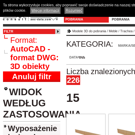
Ta strona wykorzystuje cookies, aby poprawić swoje doświadczenie na naszej s
plików cookie.
Więcej informacji
Rozumieć
MODELE 3D DO
PROGRAM D
POBRANIA
POBRANIA
Modele 3D do pobrania
/
Meble
/
Trachea
FILTR
Format:
KATEGORIA:
MARKA/SE
AutoCAD -
format DWG:
DATA
3D obiekty
Liczba znalezionyc
Anuluj filtr
226
WIDOK
15
WEDŁUG
ZASTOSOWANIA
Wyposażenie