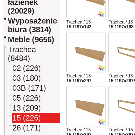
łazienek
(20029)
Wyposażenie
Trachea / 15
Trachea / 15
15 1197x142
15 1197x198
biura (3814)
Meble (9656)
Trachea
(8484)
02 (226)
Trachea / 15
Trachea / 15
03 (180)
15 1197x297
15 1197x297
03B (171)
05 (226)
13 (209)
15 (226)
26 (171)
Trachea / 15
Trachea / 15
15 1197x397
15 1197x397