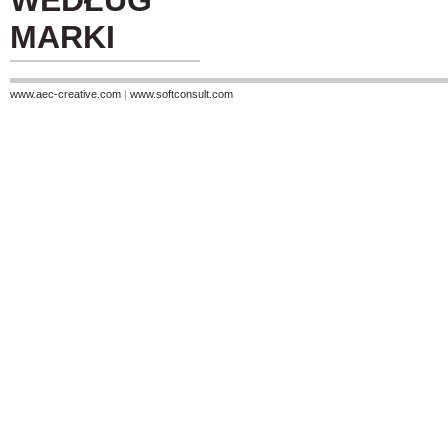
WEDŁUG
MARKI
www.aec-creative.com
|
www.softconsult.com