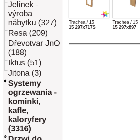
Jelínek -
výroba
nábytku (327)
Trachea / 15
Trachea / 15
15 297x717S
15 297x897
Resa (209)
Dřevotvar JnO
(188)
Iktus (51)
Jitona (3)
Systemy
ogrzewania -
kominki,
kafle,
kaloryfery
(3316)
Drzwi do