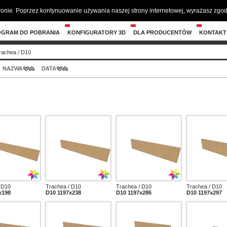
tronie. Poprzez kontynuowanie używania naszej strony internetowej, wyrażasz zg
OGRAM DO POBRANIA
KONFIGURATORY 3D
DLA PRODUCENTÓW
KONTAKT
rachea
/
D10
NAZWA
DATA
 D10
Trachea / D10
Trachea / D10
Trachea / D10
x198
D10 1197x238
D10 1197x286
D10 1197x297