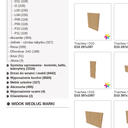
D11 (118)
I2 (226)
L00 (226)
L0A (226)
P08 (118)
P09 (118)
P10 (118)
P11 (118)
Aksamite (394)
Jelínek - výroba nábytku (327)
Trachea / D10
Trachea /
Resa (209)
D10 297x397
D10 297x
Dřevotvar JnO (188)
Iktus (51)
Jitona (3)
Systemy ogrzewania - kominki, kafle,
kaloryfery (3316)
Drzwi do wnętrz i mebli (9442)
Wyposażenie kuchni (8569)
Meble szkolne (327)
Akcesoria (495)
Wyposażenie szatni (4)
Trachea / D10
Trachea /
D10 397x1097
D10 397x
Oświetlenie (2)
WIDOK WEDŁUG MARKI