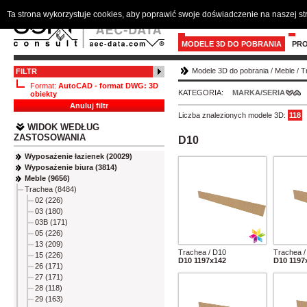
Ta strona wykorzystuje cookies, aby poprawić swoje doświadczenie na naszej s
MODELE 3D DO POBRANIA
PR
Modele 3D do pobrania
/
Meble
/
T
FILTR
Format:
AutoCAD - format DWG: 3D
KATEGORIA:
MARKA/SERIA
obiekty
Anuluj filtr
Liczba znalezionych modele 3D:
118
WIDOK WEDŁUG
ZASTOSOWANIA
D10
Wyposażenie łazienek (20029)
Wyposażenie biura (3814)
Meble (9656)
Trachea (8484)
02 (226)
03 (180)
03B (171)
05 (226)
13 (209)
Trachea / D10
Trachea /
15 (226)
D10 1197x142
D10 1197
26 (171)
27 (171)
28 (118)
29 (163)