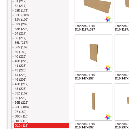
31 (217)
32 (217)
32B (171)
32C (209)
32V (109)
32X (209)
Trachea / D10
Trachea /
33B (226)
D10 1197x397
D10 1197
34 (217)
36 (217)
36L (217)
36V (109)
39 (180)
40 (226)
40B (226)
41 (226)
43 (226)
44 (226)
Trachea / D10
Trachea /
D10 147x297
D10 147x
46 (209)
46B (217)
48 (226)
53Z (109)
66 (226)
66B (226)
96H (180)
97 (180)
D08 (118)
D09 (118)
Trachea / D10
Trachea /
D10 (118)
D10 147x897
D10 297x