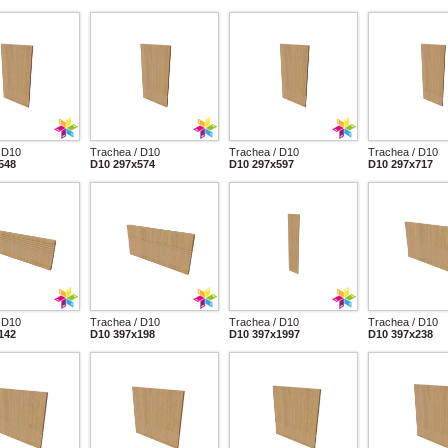
 D10
Trachea / D10
Trachea / D10
Trachea / D10
548
D10 297x574
D10 297x597
D10 297x717
 D10
Trachea / D10
Trachea / D10
Trachea / D10
142
D10 397x198
D10 397x1997
D10 397x238