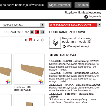
ČESKY
ENGLISH
DEUTSCH
POLSKA
odę na nasze pomocą plików cookie.
Więcej informacji
Rozumieć
Użytkownik niezalogowany
Logowanie
WYSZUKIWANIE SZCZEGÓŁOWE
POBIERANIE ZBIOROWE
RODZAJE WIDOKU:
Program do zbiorowego
1
2
3
pobierania modele 3D
Więcej informacji
AKTUALNOŚCI
13.2.2026 – RAVAK - aktualizacja 02/2026
Ravak rozszerzył swoją ofertę modeli 3D o
nowe baterie łazienkowe i akcesoria - 39
nowych modeli.
10.2.2026 – RAVAK - aktualizacja 03/2026
Ravak rozszerzył swoją ofertę modeli 3D o
nowe baterie łazienkowe i akcesoria - 11
nowych modeli.
22.12.2025 – RAVAK - aktualizacja 12/2025
Trachea / D10
Ravak rozszerzył swoją ofertę modeli 3D o
D10 1197x358
nowe baterie łazienkowe i akcesoria.
18.12.2025 – Solodoor - aktualizacja
12/2025
Solodoor rozszerzył swoją ofertę o nowe
serie Smart, Smart lacquer i Viva.