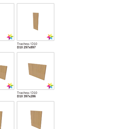
Trachea / D10
D10 297x897
Trachea / D10
D10 397x286