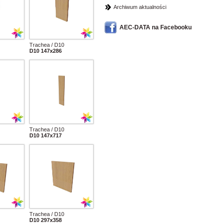
Archiwum aktualności
AEC-DATA na Facebooku
Trachea / D10
D10 147x286
Trachea / D10
D10 147x717
Trachea / D10
D10 297x358