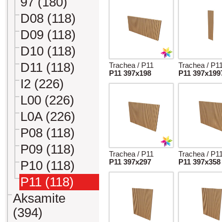
97 (180)
D08 (118)
D09 (118)
D10 (118)
D11 (118)
Trachea / P11
Trachea / P1
P11 397x198
P11 397x199
I2 (226)
L00 (226)
L0A (226)
P08 (118)
P09 (118)
Trachea / P11
Trachea / P1
P11 397x297
P11 397x358
P10 (118)
P11 (118)
Aksamite
(394)