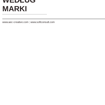
WEDŁUG
MARKI
www.aec-creative.com
|
www.softconsult.com