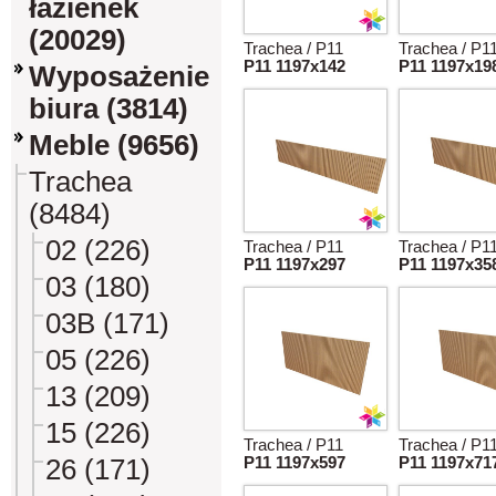
łazienek
(20029)
Trachea / P11
Trachea / P1
P11 1197x142
P11 1197x19
Wyposażenie
biura (3814)
Meble (9656)
Trachea
(8484)
02 (226)
Trachea / P11
Trachea / P1
P11 1197x297
P11 1197x35
03 (180)
03B (171)
05 (226)
13 (209)
15 (226)
Trachea / P11
Trachea / P1
26 (171)
P11 1197x597
P11 1197x71