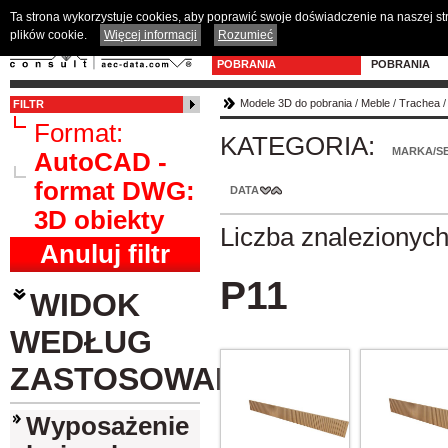
Ta strona wykorzystuje cookies, aby poprawić swoje doświadczenie na naszej s
plików cookie.
Więcej informacji
Rozumieć
MODELE 3D DO
PROGRAM D
POBRANIA
POBRANIA
Modele 3D do pobrania
/
Meble
/
Trachea
FILTR
Format:
KATEGORIA:
MARKA/SE
AutoCAD -
format DWG:
DATA
3D obiekty
Liczba znalezionyc
Anuluj filtr
P11
WIDOK
WEDŁUG
ZASTOSOWANIA
Wyposażenie