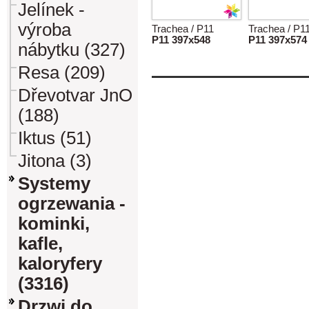
Jelínek -
výroba
Trachea / P11
Trachea / P1
P11 397x548
P11 397x574
nábytku (327)
Resa (209)
Dřevotvar JnO
(188)
Iktus (51)
Jitona (3)
Systemy
ogrzewania -
kominki,
kafle,
kaloryfery
(3316)
Drzwi do