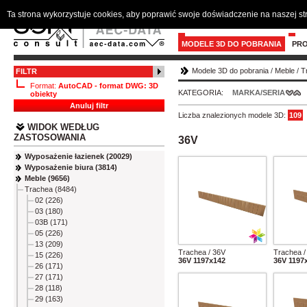
Ta strona wykorzystuje cookies, aby poprawić swoje doświadczenie na naszej s
MODELE 3D DO POBRANIA
PR
Modele 3D do pobrania
/
Meble
/
T
FILTR
Format:
AutoCAD - format DWG: 3D
KATEGORIA:
MARKA/SERIA
obiekty
Anuluj filtr
Liczba znalezionych modele 3D:
109
WIDOK WEDŁUG
ZASTOSOWANIA
36V
Wyposażenie łazienek (20029)
Wyposażenie biura (3814)
Meble (9656)
Trachea (8484)
02 (226)
03 (180)
03B (171)
05 (226)
13 (209)
Trachea / 36V
Trachea /
15 (226)
36V 1197x142
36V 1197
26 (171)
27 (171)
28 (118)
29 (163)