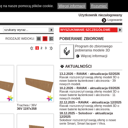
ČESKY
ENGLISH
DEUTSCH
POLSKA
odę na nasze pomocą plików cookie.
Więcej informacji
Rozumieć
Użytkownik niezalogowany
Logowanie
WYSZUKIWANIE SZCZEGÓŁOWE
POBIERANIE ZBIOROWE
RODZAJE WIDOKU:
Program do zbiorowego
1
2
3
pobierania modele 3D
Więcej informacji
AKTUALNOŚCI
13.2.2026 – RAVAK - aktualizacja 02/2026
Ravak rozszerzył swoją ofertę modeli 3D o
nowe baterie łazienkowe i akcesoria - 39
nowych modeli.
10.2.2026 – RAVAK - aktualizacja 03/2026
Ravak rozszerzył swoją ofertę modeli 3D o
nowe baterie łazienkowe i akcesoria - 11
nowych modeli.
22.12.2025 – RAVAK - aktualizacja 12/2025
Trachea / 36V
Ravak rozszerzył swoją ofertę modeli 3D o
36V 1197x358
nowe baterie łazienkowe i akcesoria.
18.12.2025 – Solodoor - aktualizacja
12/2025
Solodoor rozszerzył swoją ofertę o nowe
serie Smart, Smart lacquer i Viva.