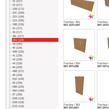
31 (217)
32 (217)
32B (171)
32C (209)
32V (109)
32X (209)
Trachea / 36V
Trachea /
33B (226)
36V 1197x397
36V 1197
34 (217)
36 (217)
36L (217)
36V (109)
39 (180)
40 (226)
40B (226)
41 (226)
43 (226)
44 (226)
Trachea / 36V
Trachea /
36V 297x286
36V 297x
46 (209)
46B (217)
48 (226)
53Z (109)
66 (226)
66B (226)
96H (180)
97 (180)
D08 (118)
D09 (118)
Trachea / 36V
Trachea /
D10 (118)
36V 297x597
36V 297x