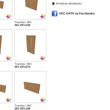
Archiwum aktualności
AEC-DATA na Facebooku
Trachea / 36V
36V 297x238
Trachea / 36V
36V 297x574
Trachea / 36V
36V 397x198