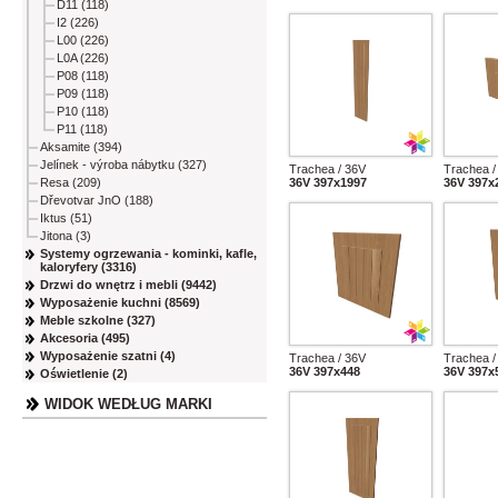
D11 (118)
I2 (226)
L00 (226)
L0A (226)
P08 (118)
P09 (118)
P10 (118)
P11 (118)
Aksamite (394)
Jelínek - výroba nábytku (327)
Trachea / 36V
Trachea /
Resa (209)
36V 397x1997
36V 397x
Dřevotvar JnO (188)
Iktus (51)
Jitona (3)
Systemy ogrzewania - kominki, kafle,
kaloryfery (3316)
Drzwi do wnętrz i mebli (9442)
Wyposażenie kuchni (8569)
Meble szkolne (327)
Akcesoria (495)
Wyposażenie szatni (4)
Trachea / 36V
Trachea /
36V 397x448
36V 397x
Oświetlenie (2)
WIDOK WEDŁUG MARKI