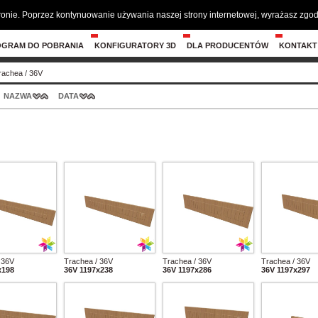
tronie. Poprzez kontynuowanie używania naszej strony internetowej, wyrażasz zg
OGRAM DO POBRANIA
KONFIGURATORY 3D
DLA PRODUCENTÓW
KONTAKT
rachea
/
36V
NAZWA
DATA
 36V
Trachea / 36V
Trachea / 36V
Trachea / 36V
x198
36V 1197x238
36V 1197x286
36V 1197x297