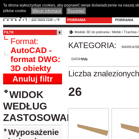
Ta strona wykorzystuje cookies, aby poprawić swoje doświadczenie na naszej s
plików cookie.
Więcej informacji
Rozumieć
MODELE 3D DO
PROGRAM D
POBRANIA
POBRANIA
Modele 3D do pobrania
/
Meble
/
Trachea
FILTR
Format:
KATEGORIA:
MARKA/SE
AutoCAD -
format DWG:
DATA
3D obiekty
Liczba znalezionyc
Anuluj filtr
26
WIDOK
WEDŁUG
ZASTOSOWANIA
Wyposażenie