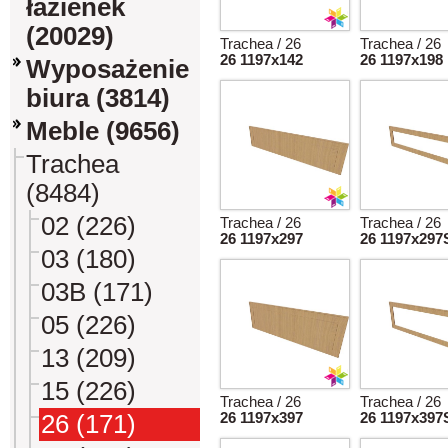
łazienek
(20029)
Trachea / 26
Trachea / 26
26 1197x142
26 1197x198
Wyposażenie
biura (3814)
Meble (9656)
Trachea
(8484)
02 (226)
Trachea / 26
Trachea / 26
26 1197x297
26 1197x297
03 (180)
03B (171)
05 (226)
13 (209)
15 (226)
Trachea / 26
Trachea / 26
26 (171)
26 1197x397
26 1197x397