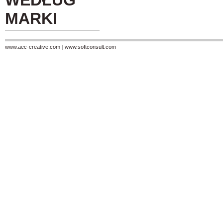
WEDŁUG
MARKI
www.aec-creative.com
|
www.softconsult.com