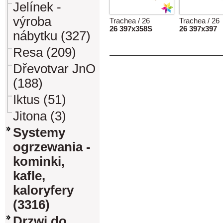
Jelínek -
výroba
Trachea / 26
Trachea / 26
26 397x358S
26 397x397
nábytku (327)
Resa (209)
Dřevotvar JnO
(188)
Iktus (51)
Jitona (3)
Systemy
ogrzewania -
kominki,
kafle,
kaloryfery
(3316)
Drzwi do