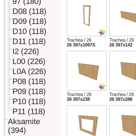
97 (180)
D08 (118)
D09 (118)
D10 (118)
D11 (118)
Trachea / 26
Trachea / 26
26 397x1097S
26 397x142
I2 (226)
L00 (226)
L0A (226)
P08 (118)
P09 (118)
Trachea / 26
Trachea / 26
26 397x238
26 397x286
P10 (118)
P11 (118)
Aksamite
(394)