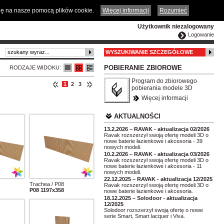
ČESKY
ENGLISH
DEUTSCH
POLSKA
odę na nasze pomocą plików cookie.
Więcej informacji
Rozumieć
Użytkownik niezalogowany
Logowanie
WYSZUKIWANIE SZCZEGÓŁOWE
POBIERANIE ZBIOROWE
RODZAJE WIDOKU:
Program do zbiorowego
1
2
3
pobierania modele 3D
Więcej informacji
AKTUALNOŚCI
13.2.2026 – RAVAK - aktualizacja 02/2026
Ravak rozszerzył swoją ofertę modeli 3D o
nowe baterie łazienkowe i akcesoria - 39
nowych modeli.
10.2.2026 – RAVAK - aktualizacja 03/2026
Ravak rozszerzył swoją ofertę modeli 3D o
nowe baterie łazienkowe i akcesoria - 11
nowych modeli.
22.12.2025 – RAVAK - aktualizacja 12/2025
Trachea / P08
Ravak rozszerzył swoją ofertę modeli 3D o
P08 1197x358
nowe baterie łazienkowe i akcesoria.
18.12.2025 – Solodoor - aktualizacja
12/2025
Solodoor rozszerzył swoją ofertę o nowe
serie Smart, Smart lacquer i Viva.