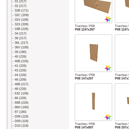
31 (217)
32 (217)
32B (171)
32C (209)
32V (109)
32X (209)
Trachea / P08
Trachea /
33B (226)
P08 1197x397
P08 1197
34 (217)
36 (217)
36L (217)
36V (109)
39 (180)
40 (226)
40B (226)
41 (226)
43 (226)
44 (226)
Trachea / P08
Trachea /
P08 147x297
P08 147x
46 (209)
46B (217)
48 (226)
53Z (109)
66 (226)
66B (226)
96H (180)
97 (180)
D08 (118)
D09 (118)
Trachea / P08
Trachea /
D10 (118)
P08 147x897
P08 297x