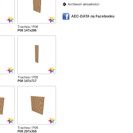
Archiwum aktualności
AEC-DATA na Facebooku
Trachea / P08
P08 147x286
Trachea / P08
P08 147x717
Trachea / P08
P08 297x358