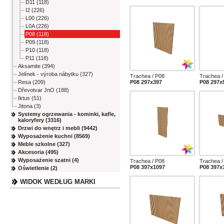
D11 (118)
I2 (226)
L00 (226)
L0A (226)
P08 (118)
P09 (118)
P10 (118)
P11 (118)
Aksamite (394)
Jelínek - výroba nábytku (327)
Trachea / P08
Trachea /
Resa (209)
P08 297x397
P08 297x
Dřevotvar JnO (188)
Iktus (51)
Jitona (3)
Systemy ogrzewania - kominki, kafle,
kaloryfery (3316)
Drzwi do wnętrz i mebli (9442)
Wyposażenie kuchni (8569)
Meble szkolne (327)
Akcesoria (495)
Wyposażenie szatni (4)
Trachea / P08
Trachea /
P08 397x1097
P08 397x
Oświetlenie (2)
WIDOK WEDŁUG MARKI