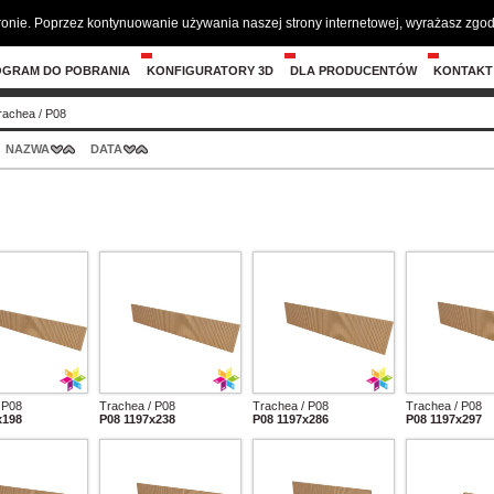
tronie. Poprzez kontynuowanie używania naszej strony internetowej, wyrażasz zg
OGRAM DO POBRANIA
KONFIGURATORY 3D
DLA PRODUCENTÓW
KONTAKT
rachea
/
P08
NAZWA
DATA
 P08
Trachea / P08
Trachea / P08
Trachea / P08
x198
P08 1197x238
P08 1197x286
P08 1197x297