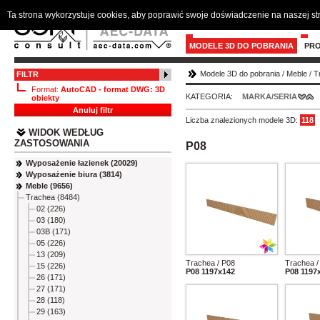
Ta strona wykorzystuje cookies, aby poprawić swoje doświadczenie na naszej s
MODELE 3D DO POBRANIA
PR
Modele 3D do pobrania
/
Meble
/
T
FILTR
Format:
AutoCAD - format DWG: 3D
KATEGORIA:
MARKA/SERIA
obiekty
Anuluj filtr
Liczba znalezionych modele 3D:
118
WIDOK WEDŁUG
ZASTOSOWANIA
P08
Wyposażenie łazienek (20029)
Wyposażenie biura (3814)
Meble (9656)
Trachea (8484)
02 (226)
03 (180)
03B (171)
05 (226)
13 (209)
Trachea / P08
Trachea /
15 (226)
P08 1197x142
P08 1197
26 (171)
27 (171)
28 (118)
29 (163)