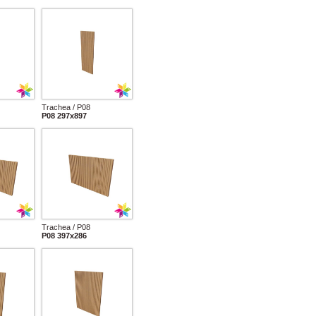
Trachea / P08
P08 297x897
Trachea / P08
P08 397x286