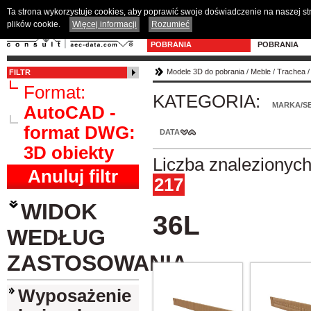
Ta strona wykorzystuje cookies, aby poprawić swoje doświadczenie na naszej s
plików cookie.
Więcej informacji
Rozumieć
MODELE 3D DO
PROGRAM D
POBRANIA
POBRANIA
Modele 3D do pobrania
/
Meble
/
Trachea
FILTR
Format:
KATEGORIA:
MARKA/SE
AutoCAD -
format DWG:
DATA
3D obiekty
Liczba znalezionyc
Anuluj filtr
217
WIDOK
36L
WEDŁUG
ZASTOSOWANIA
Wyposażenie