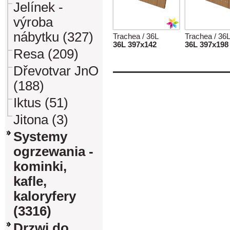
Jelínek -
výroba
nábytku (327)
Trachea / 36L
Trachea / 36
36L 397x142
36L 397x198
Resa (209)
Dřevotvar JnO
(188)
Iktus (51)
Jitona (3)
Systemy
ogrzewania -
kominki,
kafle,
kaloryfery
(3316)
Drzwi do