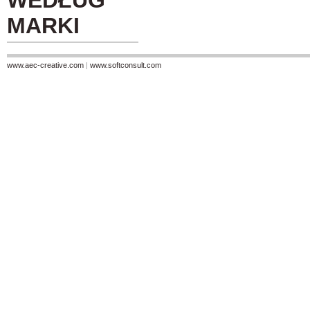
WEDŁUG
MARKI
www.aec-creative.com
|
www.softconsult.com