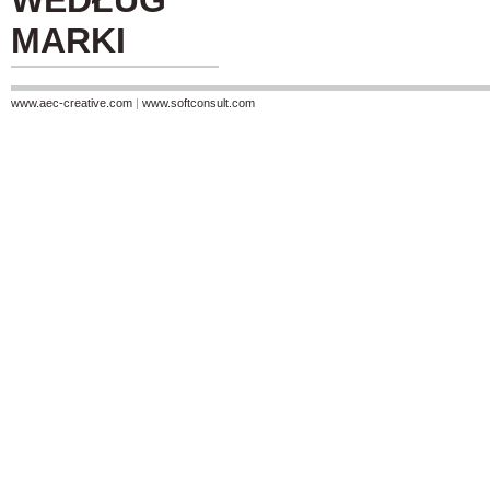
WEDŁUG
MARKI
www.aec-creative.com
|
www.softconsult.com