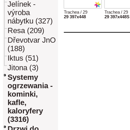
Jelínek -
výroba
Trachea / 29
Trachea / 29
29 397x448
29 397x448S
nábytku (327)
Resa (209)
Dřevotvar JnO
(188)
Iktus (51)
Jitona (3)
Systemy
ogrzewania -
kominki,
kafle,
kaloryfery
(3316)
Drzwi do