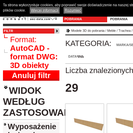
Ta strona wykorzystuje cookies, aby poprawić swoje doświadczenie na naszej s
plików cookie.
Więcej informacji
Rozumieć
MODELE 3D DO
PROGRAM D
POBRANIA
POBRANIA
Modele 3D do pobrania
/
Meble
/
Trachea
FILTR
Format:
KATEGORIA:
MARKA/SE
AutoCAD -
format DWG:
DATA
3D obiekty
Liczba znalezionyc
Anuluj filtr
29
WIDOK
WEDŁUG
ZASTOSOWANIA
Wyposażenie