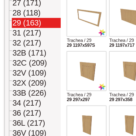
27 (171)
28 (118)
29 (163)
31 (217)
Trachea / 29
Trachea / 29
32 (217)
29 1197x597S
29 1197x717
32B (171)
32C (209)
32V (109)
32X (209)
33B (226)
Trachea / 29
Trachea / 29
29 297x297
29 297x358
34 (217)
36 (217)
36L (217)
36V (109)