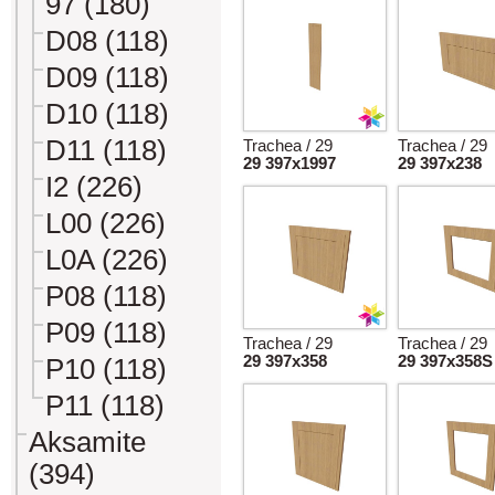
97 (180)
D08 (118)
D09 (118)
D10 (118)
D11 (118)
Trachea / 29
Trachea / 29
29 397x1997
29 397x238
I2 (226)
L00 (226)
L0A (226)
P08 (118)
P09 (118)
Trachea / 29
Trachea / 29
29 397x358
29 397x358S
P10 (118)
P11 (118)
Aksamite
(394)