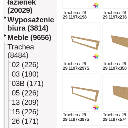
łazienek
(20029)
Trachea / 29
Trachea / 29
29 1197x198
29 1197x238
Wyposażenie
biura (3814)
Meble (9656)
Trachea
(8484)
02 (226)
Trachea / 29
Trachea / 29
29 1197x297S
29 1197x358
03 (180)
03B (171)
05 (226)
13 (209)
15 (226)
Trachea / 29
Trachea / 29
26 (171)
29 1197x397S
29 1197x574