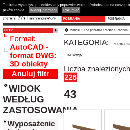
Ta strona wykorzystuje cookies, aby poprawić swoje doświadczenie na naszej s
plików cookie.
Więcej informacji
Rozumieć
MODELE 3D DO
PROGRAM D
POBRANIA
POBRANIA
Modele 3D do pobrania
/
Meble
/
Trachea
FILTR
Format:
KATEGORIA:
MARKA/SE
AutoCAD -
format DWG:
DATA
3D obiekty
Liczba znalezionyc
Anuluj filtr
226
WIDOK
43
WEDŁUG
ZASTOSOWANIA
Wyposażenie