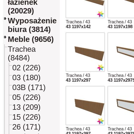
łazienek
(20029)
Wyposażenie
Trachea / 43
Trachea / 43
43 1197x142
43 1197x198
biura (3814)
Meble (9656)
Trachea
(8484)
02 (226)
Trachea / 43
Trachea / 43
03 (180)
43 1197x297
43 1197x297
03B (171)
05 (226)
13 (209)
15 (226)
26 (171)
Trachea / 43
Trachea / 43
43 1197x397
43 1197x397