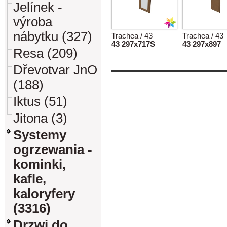
Jelínek -
výroba
nábytku (327)
Trachea / 43
Trachea / 43
43 297x717S
43 297x897
Resa (209)
Dřevotvar JnO
(188)
Iktus (51)
Jitona (3)
Systemy
ogrzewania -
kominki,
kafle,
kaloryfery
(3316)
Drzwi do