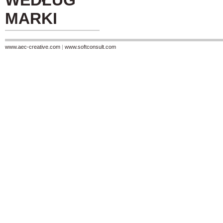
WEDŁUG
MARKI
www.aec-creative.com
|
www.softconsult.com