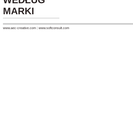
WEDŁUG
MARKI
www.aec-creative.com
|
www.softconsult.com