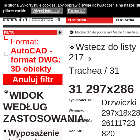
Ta strona wykorzystuje cookies, aby poprawić swoje doświadczenie na naszej s
plików cookie.
Więcej informacji
Rozumieć
MODELE 3D DO
PROGRAM D
POBRANIA
POBRANIA
Modele 3D do pobrania
/
Meble
/
Trachea
FILTR
Format:
Wstecz do listy
AutoCAD -
217
format DWG:
3D obiekty
Trachea
/
31
Anuluj filtr
31 297x286
WIDOK
Typ model 3D:
Drzwiczki
WEDŁUG
Wymiary:
297x18x2
ZASTOSOWANIA
Kod UNSPSC:
26111723
Wyposażenie
Kod SfB:
820