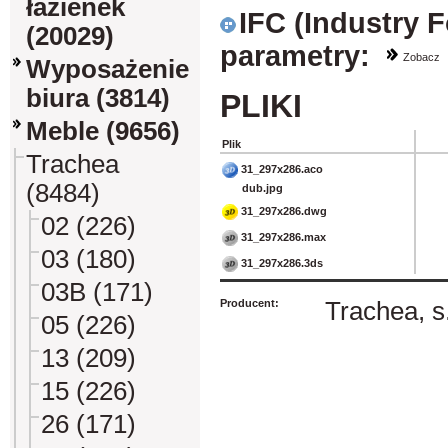
łazienek
IFC (Industry 
(20029)
parametry:
Zobacz
Wyposażenie
biura (3814)
PLIKI
Meble (9656)
Plik
Trachea
31_297x286.aco
(8484)
dub.jpg
31_297x286.dwg
02 (226)
31_297x286.max
03 (180)
31_297x286.3ds
03B (171)
Producent:
Trachea, s.
05 (226)
13 (209)
15 (226)
26 (171)