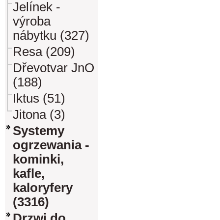
Jelínek -
výroba
nábytku (327)
Resa (209)
Dřevotvar JnO
(188)
Iktus (51)
Jitona (3)
Systemy
ogrzewania -
kominki,
kafle,
kaloryfery
(3316)
Drzwi do