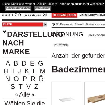
Diese Website verwendet Cookies, um Ihre Erfahrungen auf unserer Webseite zu 
Mehr Informationen
Verstanden
3D DOWNLOADEN
MASSENDOWNLOA
3D Downloaden
/
Ravak
/
Badezimmer-möb
FILTER
DARSTELLUNG
ORDNUNG:
MARKE/SERI
NACH
DATUM
MARKE
Anzahl der gefunde
A
B
D
E
G
Badezimmer
H
I
J
K
L
M
N
O
P
R
Ř
S
T
V
Z
Alle
Wählen Sie die