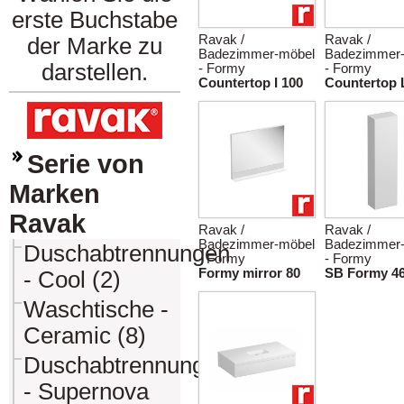
erste Buchstabe
Ravak /
Ravak /
der Marke zu
Badezimmer-möbel
Badezimmer
darstellen.
- Formy
- Formy
Countertop I 100
Countertop 
Serie von
Marken
Ravak
Ravak /
Ravak /
Badezimmer-möbel
Badezimmer
Duschabtrennungen
- Formy
- Formy
Formy mirror 80
SB Formy 4
- Cool (2)
Waschtische -
Ceramic (8)
Duschabtrennungen
- Supernova