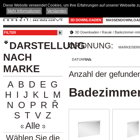
Diese Website verwendet Cookies, um Ihre Erfahrungen auf unserer Webseite zu 
Mehr Informationen
Verstanden
3D DOWNLOADEN
MASSENDOWNLOA
3D Downloaden
/
Ravak
/
Badezimmer-möbe
FILTER
DARSTELLUNG
ORDNUNG:
MARKE/SERI
NACH
DATUM
MARKE
Anzahl der gefunde
A
B
D
E
G
Badezimmer-
H
I
J
K
L
M
N
O
P
R
Ř
S
T
V
Z
Alle
Wählen Sie die