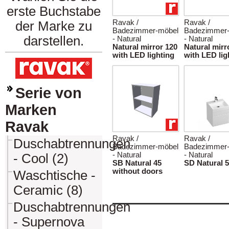
erste Buchstabe
Ravak /
Ravak /
der Marke zu
Badezimmer-möbel
Badezimmer
darstellen.
- Natural
- Natural
Natural mirror 120
Natural mirr
with LED lighting
with LED lig
Serie von
Marken
Ravak
Ravak /
Ravak /
Duschabtrennungen
Badezimmer-möbel
Badezimmer
- Natural
- Natural
- Cool (2)
SB Natural 45
SD Natural 
without doors
Waschtische -
Ceramic (8)
Duschabtrennungen
- Supernova