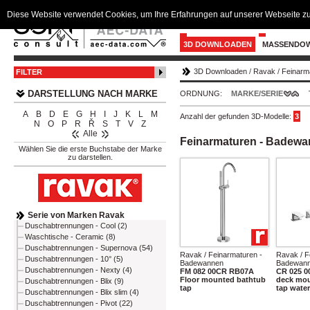
Diese Website verwendet Cookies, um Ihre Erfahrungen auf unserer Webseite zu
3D DOWNLOADEN
MASSENDO
3D Downloaden
/
Ravak
/
Feinarm
FILTER
DARSTELLUNG NACH MARKE
ORDNUNG:
MARKE/SERIE
A
B
D
E
G
H
I
J
K
L
M
Anzahl der gefunden 3D-Modelle:
3
N
O
P
R
Ř
S
T
V
Z
Alle
Feinarmaturen - Badew
Wählen Sie die erste Buchstabe der Marke
zu darstellen.
Serie von Marken Ravak
Duschabtrennungen - Cool (2)
Waschtische - Ceramic (8)
Duschabtrennungen - Supernova (54)
Ravak / Feinarmaturen -
Ravak / F
Duschabtrennungen - 10° (5)
Badewannen
Badewan
Duschabtrennungen - Nexty (4)
FM 082 00CR RB07A
CR 025 0
Floor mounted bathtub
deck mou
Duschabtrennungen - Blix (9)
tap
tap water
Duschabtrennungen - Blix slim (4)
Duschabtrennungen - Pivot (22)