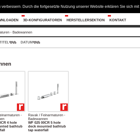
 verbessern. Durch die fortgesetzte Nutzung unserer Website erklären Sie sich m
WNLOADEN
3D-KONFIGURATOREN
HERSTELLERSEKTION
KONTAKT
aturen - Badewannen
TITEL
DATUM
annen
einarmaturen -
Ravak / Feinarmaturen -
nen
Badewannen
0CR 4 hole
WF 025 00CR 5 hole
nted bathtub
deck mounted bathtub
fall
tap waterfall