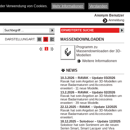
ČESKY
ENGLISH
DEUTSCH
POLSKA
it der Verwendung von Cookies.
Mehr Informationen
Verstanden
Anonym Benutzer
Anmeldung
ERWEITERTE SUCHE
MASSENDOWNLOADEN
DARSTELLUNGART:
Programm zu
1
Massendownloaden der 3D-
Modellen
Weitere Informationen
NEWS
10.3.2026 – RAVAK – Update 03/2026
Ravak hat sein Angebot an 3D-Modellen um
neue Badarmaturen und Accessoires
erweitert - 11 neue Modelle.
13.2.2026 – RAVAK – Update 02/2026
Ravak hat sein Angebot an 3D-Modellen um
neue Badarmaturen und Accessoires
erweitert - 39 neue Modelle.
22.12.2025 – RAVAK – Update 12/2025
Ravak hat sein Angebot an 3D-Modellen um
neue Badarmaturen und Accessoires
erweitert.
18.12.2025 – Solodoor – Update 12/2025
Solodoor hat sein Sortiment um die neuen
Serien Smart, Smart Lacquer und Viva