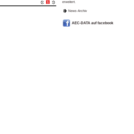
erweitert.
1
News-Archiv
AEC-DATA auf facebook