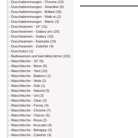
Duschabtrennungen - Chrome (10)
Duschabtrennungen - Smartline (6)
Duschabtrennungen - Briliant (26)
Duschabtrennungen - Walk-in (2)
Duschabtrennungen - Matrix (3)
Duschwannen - 10° (11)
Duschwannen - Galaxy pro (20)
Duschwannen - Galaxy (20)
Duschwannen - Kaskada (19)
Duschwannen - Zubehör (4)
Duschsitze (1)
Badewannen und bad-bildschirme (101)
Waschtische - 10° (6)
Waschtische - Moon (5)
Waschtische - Yard (10)
Waschtische - Balance (1)
Waschtische - Veda (2)
Waschtische - Solo (1)
Waschtische - Natural (3)
Waschtische - Uni (3)
Waschtische - Clear (2)
Waschtische - Formy (4)
Waschtische - Chrome (7)
Waschtische - Classic (5)
Waschtische - Rosa (2)
Waschtische - Avocado (4)
Waschtische - Behappy (3)
Waschtische - Zubehör (4)