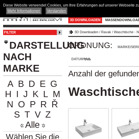
Diese Website verwendet Cookies, um Ihre Erfahrungen auf unserer Webseite zu 
Mehr Informationen
Verstanden
3D DOWNLOADEN
MASSENDOWNLOA
3D Downloaden
/
Ravak
/
Waschtische - N
FILTER
DARSTELLUNG
ORDNUNG:
MARKE/SERI
NACH
DATUM
MARKE
Anzahl der gefunde
A
B
D
E
G
Waschtische
H
I
J
K
L
M
N
O
P
R
Ř
S
T
V
Z
Alle
Wählen Sie die