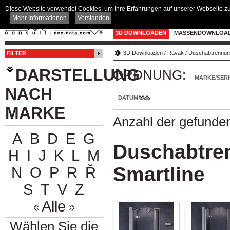
Diese Website verwendet Cookies, um Ihre Erfahrungen auf unserer Webseite zu 
Mehr Informationen
Verstanden
3D DOWNLOADEN
MASSENDOWNLOA
3D Downloaden
/
Ravak
/
Duschabtrennung
FILTER
DARSTELLUNG
ORDNUNG:
MARKE/SERI
NACH
DATUM
MARKE
Anzahl der gefunde
A
B
D
E
G
Duschabtre
H
I
J
K
L
M
Smartline
N
O
P
R
Ř
S
T
V
Z
Alle
Wählen Sie die