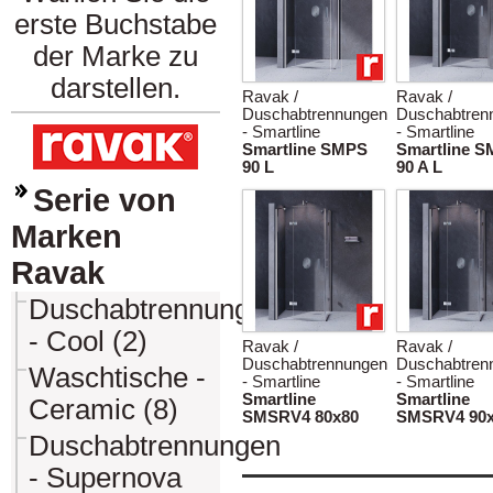
erste Buchstabe
der Marke zu
darstellen.
Ravak /
Ravak /
Duschabtrennungen
Duschabtren
- Smartline
- Smartline
Smartline SMPS
Smartline 
90 L
90 A L
Serie von
Marken
Ravak
Duschabtrennungen
- Cool (2)
Ravak /
Ravak /
Duschabtrennungen
Duschabtren
Waschtische -
- Smartline
- Smartline
Smartline
Smartline
Ceramic (8)
SMSRV4 80x80
SMSRV4 90
Duschabtrennungen
- Supernova