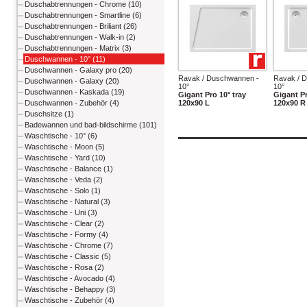
Duschabtrennungen - Chrome (10)
Duschabtrennungen - Smartline (6)
Duschabtrennungen - Briliant (26)
Duschabtrennungen - Walk-in (2)
Duschabtrennungen - Matrix (3)
Duschwannen - 10° (11)
Duschwannen - Galaxy pro (20)
Ravak / Duschwannen -
Ravak / 
Duschwannen - Galaxy (20)
10°
10°
Duschwannen - Kaskada (19)
Gigant Pro 10° tray
Gigant Pr
120x90 L
120x90 R
Duschwannen - Zubehör (4)
Duschsitze (1)
Badewannen und bad-bildschirme (101)
Waschtische - 10° (6)
Waschtische - Moon (5)
Waschtische - Yard (10)
Waschtische - Balance (1)
Waschtische - Veda (2)
Waschtische - Solo (1)
Waschtische - Natural (3)
Waschtische - Uni (3)
Waschtische - Clear (2)
Waschtische - Formy (4)
Waschtische - Chrome (7)
Waschtische - Classic (5)
Waschtische - Rosa (2)
Waschtische - Avocado (4)
Waschtische - Behappy (3)
Waschtische - Zubehör (4)