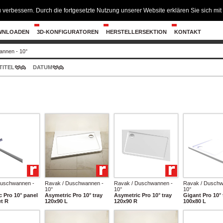
 verbessern. Durch die fortgesetzte Nutzung unserer Website erklären Sie sich m
WNLOADEN
3D-KONFIGURATOREN
HERSTELLERSEKTION
KONTAKT
nnen - 10°
TITEL
DATUM
Duschwannen -
Ravak / Duschwannen -
Ravak / Duschwannen -
Ravak / Duschw
10°
10°
10°
 Pro 10° panel
Asymetric Pro 10° tray
Asymetric Pro 10° tray
Gigant Pro 10° 
et R
120x90 L
120x90 R
100x80 L