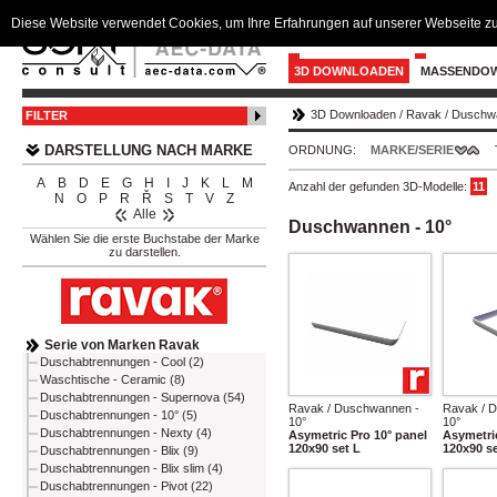
Diese Website verwendet Cookies, um Ihre Erfahrungen auf unserer Webseite zu
3D DOWNLOADEN
MASSENDO
3D Downloaden
/
Ravak
/
Duschwa
FILTER
DARSTELLUNG NACH MARKE
ORDNUNG:
MARKE/SERIE
A
B
D
E
G
H
I
J
K
L
M
Anzahl der gefunden 3D-Modelle:
11
N
O
P
R
Ř
S
T
V
Z
Alle
Duschwannen - 10°
Wählen Sie die erste Buchstabe der Marke
zu darstellen.
Serie von Marken Ravak
Duschabtrennungen - Cool (2)
Waschtische - Ceramic (8)
Duschabtrennungen - Supernova (54)
Ravak / Duschwannen -
Ravak / 
Duschabtrennungen - 10° (5)
10°
10°
Duschabtrennungen - Nexty (4)
Asymetric Pro 10° panel
Asymetric
120x90 set L
120x90 s
Duschabtrennungen - Blix (9)
Duschabtrennungen - Blix slim (4)
Duschabtrennungen - Pivot (22)