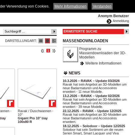
ČESKY
ENGLISH
DEUTSCH
POLSKA
it der Verwendung von Cookies.
Mehr Informationen
Verstanden
Anonym Benutzer
Anmeldung
ERWEITERTE SUCHE
MASSENDOWNLOADEN
DARSTELLUNGART:
Programm zu
1
Massendownloaden der 3D-
Modellen
Weitere Informationen
NEWS
10.3.2026 – RAVAK – Update 03/2026
Ravak hat sein Angebot an 3D-Modellen um
neue Badarmaturen und Accessoires
erweitert - 11 neue Modelle.
13.2.2026 – RAVAK – Update 02/2026
Ravak hat sein Angebot an 3D-Modellen um
neue Badarmaturen und Accessoires
erweitert - 39 neue Modelle.
annen -
Ravak / Duschwannen -
22.12.2025 – RAVAK – Update 12/2025
10°
Ravak hat sein Angebot an 3D-Modellen um
tray
Gigant Pro 10° tray
neue Badarmaturen und Accessoires
100x80 R
erweitert.
18.12.2025 – Solodoor – Update 12/2025
Solodoor hat sein Sortiment um die neuen
Serien Smart, Smart Lacquer und Viva