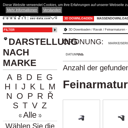
Diese Website verwendet Cookies, um Ihre Erfahrungen auf unserer Webseite zu 
Mehr Informationen
Verstanden
3D DOWNLOADEN
MASSENDOWNLOA
3D Downloaden
/
Ravak
/
Feinarmaturen -
FILTER
DARSTELLUNG
ORDNUNG:
MARKE/SERI
NACH
DATUM
MARKE
Anzahl der gefunde
A
B
D
E
G
Feinarmatur
H
I
J
K
L
M
N
O
P
R
Ř
S
T
V
Z
Alle
Wählen Sie die