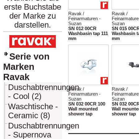
erste Buchstabe
Ravak /
Ravak /
der Marke zu
Feinarmaturen -
Feinarmature
darstellen.
Suzan
Suzan
SN 012 00CR
SN 015 00C
Washbasin tap 111
Washbasin t
mm
mm
Serie von
Marken
Ravak
Duschabtrennungen
Ravak /
Ravak /
Feinarmaturen -
Feinarmature
- Cool (2)
Suzan
Suzan
SN 032 00CR 100
SN 032 00CR
Waschtische -
Wall mounted
Wall mounte
Ceramic (8)
shower tap
shower tap
Duschabtrennungen
- Supernova